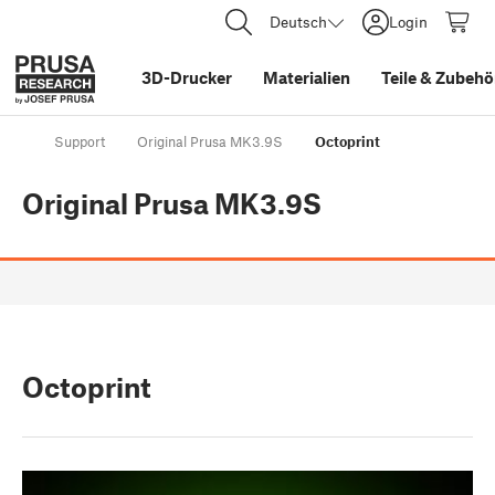
Deutsch
Login
3D-Drucker
Materialien
Teile
&
Zubehö
Support
Original Prusa MK3.9S
Octoprint
Original Prusa MK3.9S
Octoprint