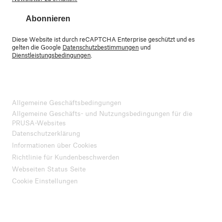
Abonnieren
Diese Website ist durch reCAPTCHA Enterprise geschützt und es
gelten die Google
Datenschutzbestimmungen
und
Dienstleistungsbedingungen
.
Allgemeine Geschäftsbedingungen
Allgemeine Geschäfts- und Nutzungsbedingungen für die
PRUSA-Websites
Datenschutzerklärung
Informationen über Cookies
Richtlinie für Kundenbeschwerden
Webseiten Status Seite
Cookie Einstellungen