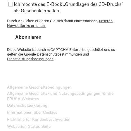
Ich möchte das E-Book „Grundlagen des 3D-Drucks“
als Geschenk erhalten.
Durch Anklicken erklären Sie sich damit einverstanden,
unseren
Newsletter zu erhalten.
Abonnieren
Diese Website ist durch reCAPTCHA Enterprise geschützt und es
gelten die Google
Datenschutzbestimmungen
und
Dienstleistungsbedingungen
.
Allgemeine Geschäftsbedingungen
Allgemeine Geschäfts- und Nutzungsbedingungen für die
PRUSA-Websites
Datenschutzerklärung
Informationen über Cookies
Richtlinie für Kundenbeschwerden
Webseiten Status Seite