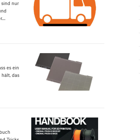
 sind nur
und
er…
ass es ein
 hält, das
dbuch
nd Tricks,