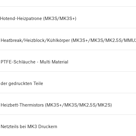
 Hotend-Heizpatrone (MK3S/MK3S+)
s Heatbreak/Heizblock/Kühlkörper (MK3S+/MK3S/MK2.5S/MMU
 PTFE-Schläuche - Multi Material
der gedruckten Teile
 Heizbett-Thermistors (MK3S+/MK3S/MK2.5S/MK2S)
Netzteils bei MK3 Druckern