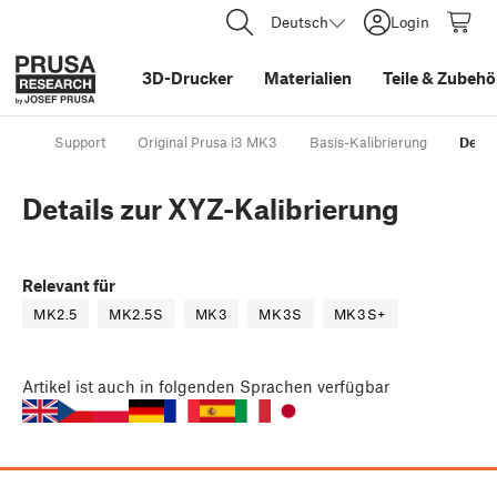
Deutsch
Login
3D-Drucker
Materialien
Teile
&
Zubehö
Support
Original Prusa i3 MK3
Basis-Kalibrierung
Detai
Details zur XYZ-Kalibrierung
Relevant für
MK2.5
MK2.5S
MK3
MK3S
MK3S+
Artikel
ist auch in folgenden Sprachen verfügbar