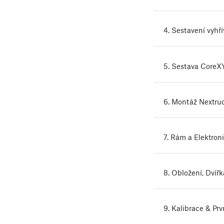
4. Sestavení vyhř
5. Sestava CoreX
6. Montáž Nextru
7. Rám a Elektron
8. Obložení, Dvíř
9. Kalibrace & Prv