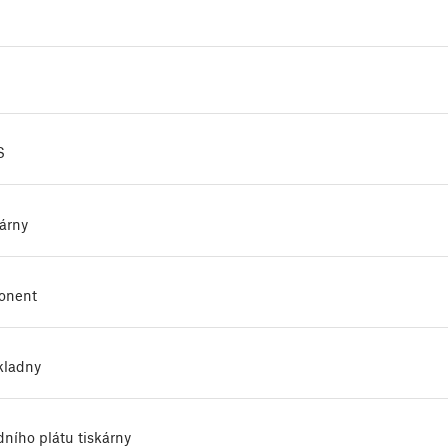
S
kárny
ponent
kladny
ního plátu tiskárny