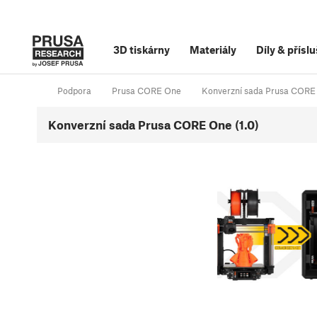
3D tiskárny
Materiály
Díly
&
příslu
Podpora
Prusa CORE One
Konverzní sada Prusa CORE
Konverzní sada Prusa CORE One (1.0)