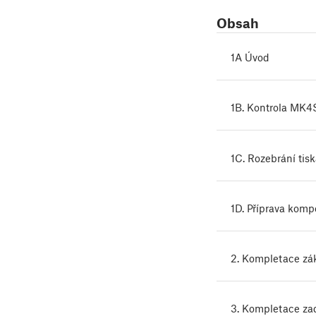
Obsah
1A Úvod
1B. Kontrola MK4
1C. Rozebrání tis
1D. Příprava kom
2. Kompletace zá
3. Kompletace zad