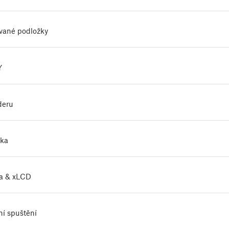
ívané podložky
Y
deru
ika
ka & xLCD
ní spuštění