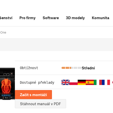
šenství
Pro firmy
Software
3D modely
Komunita
 One
Střední
Obtížnost
Dostupné překlady
Začít s montáží
Stáhnout manuál v PDF