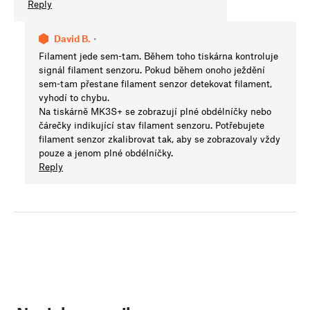
Reply
David B.
•
Filament jede sem-tam. Během toho tiskárna kontroluje
signál filament senzoru. Pokud během onoho ježdění
sem-tam přestane filament senzor detekovat filament,
vyhodí to chybu.
Na tiskárně MK3S+ se zobrazují plné obdélníčky nebo
čárečky indikující stav filament senzoru. Potřebujete
filament senzor zkalibrovat tak, aby se zobrazovaly vždy
pouze a jenom plné obdélníčky.
Reply