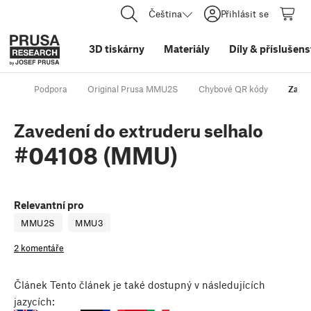
Čeština
Přihlásit se
3D tiskárny
Materiály
Díly
&
příslušens
Podpora
Original Prusa MMU2S
Chybové QR kódy
Zaved
Zavedení do extruderu selhalo
#04108 (MMU)
Relevantní pro
MMU2S
MMU3
2 komentáře
Článek
Tento článek je také dostupný v následujících
jazycích: