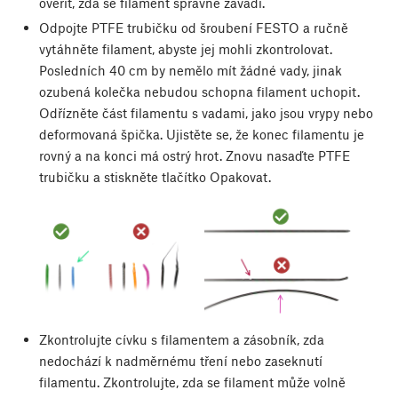
ověřit, zda se filament správně zavádí.
Odpojte PTFE trubičku od šroubení FESTO a ručně
vytáhněte filament, abyste jej mohli zkontrolovat.
Posledních 40 cm by nemělo mít žádné vady, jinak
ozubená kolečka nebudou schopna filament uchopit.
Odřízněte část filamentu s vadami, jako jsou vrypy nebo
deformovaná špička. Ujistěte se, že konec filamentu je
rovný a na konci má ostrý hrot. Znovu nasaďte PTFE
trubičku a stiskněte tlačítko Opakovat.
Zkontrolujte cívku s filamentem a zásobník, zda
nedochází k nadměrnému tření nebo zaseknutí
filamentu. Zkontrolujte, zda se filament může volně