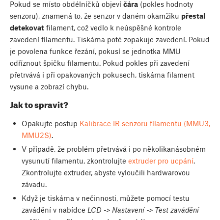
Pokud se místo obdélníčků objeví
čára
(pokles hodnoty
senzoru), znamená to, že senzor v daném okamžiku
přestal
detekovat
filament, což vedlo k neúspěšné kontrole
zavedení filamentu. Tiskárna poté zopakuje zavedení. Pokud
je povolena funkce řezání, pokusí se jednotka MMU
odříznout špičku filamentu. Pokud pokles při zavedení
přetrvává i při opakovaných pokusech, tiskárna filament
vysune a zobrazí chybu.
Jak to spravit?
Opakujte postup
Kalibrace IR senzoru filamentu (MMU3,
MMU2S)
.
V případě, že problém přetrvává i po několikanásobném
vysunutí filamentu, zkontrolujte
extruder pro ucpání
.
Zkontrolujte extruder, abyste vyloučili hardwarovou
závadu.
Když je tiskárna v nečinnosti, můžete pomocí testu
zavádění v nabídce
LCD -> Nastavení -> Test zavádění