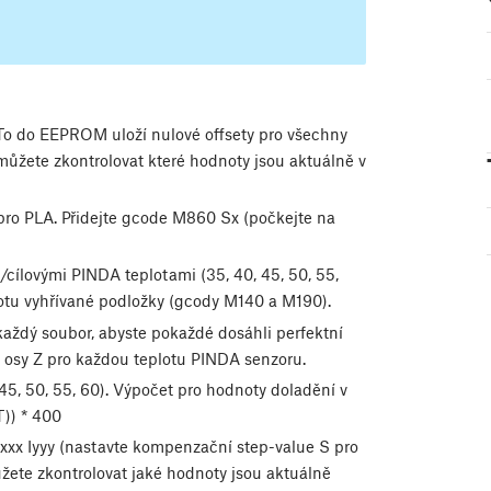
 To do EEPROM uloží nulové offsety pro všechny
můžete zkontrolovat které hodnoty jsou aktuálně v
 pro PLA. Přidejte gcode M860 Sx (počkejte na
cílovými PINDA teplotami (35, 40, 45, 50, 55,
plotu vyhřívané podložky (gcody M140 a M190).
každý soubor, abyste pokaždé dosáhli perfektní
 osy Z pro každou teplotu PINDA senzoru.
45, 50, 55, 60). Výpočet pro hodnoty doladění v
T)) * 400
xx Iyyy (nastavte kompenzační step-value S pro
ete zkontrolovat jaké hodnoty jsou aktuálně