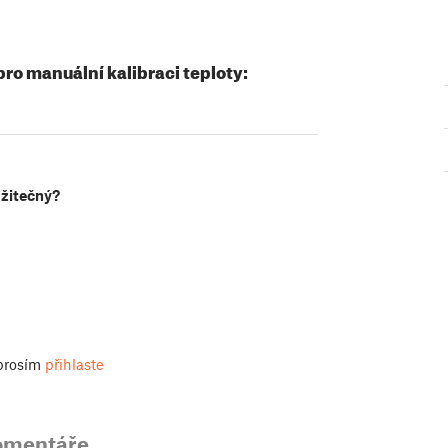
o manuální kalibraci teploty:
užitečný?
 prosím
přihlaste
omentáře