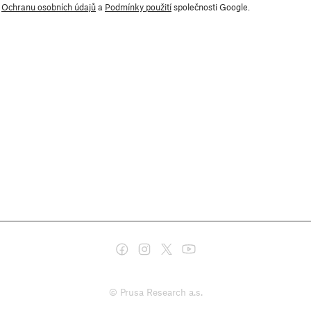
y
Ochranu osobních údajů
a
Podmínky použití
společnosti Google.
© Prusa Research a.s.