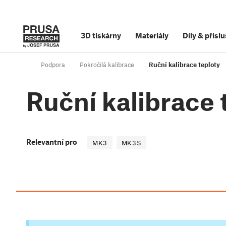
3D tiskárny
Materiály
Díly
&
příslu
Podpora
Pokročilá kalibrace
Ruční kalibrace teploty
Ruční kalibrace 
Relevantní pro
MK3
MK3S