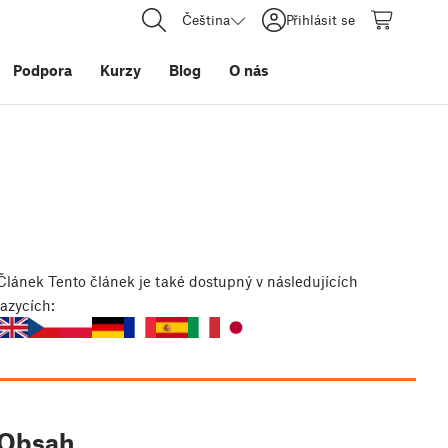
Čeština
Přihlásit se
Podpora
Kurzy
Blog
O nás
Článek
Tento článek je také dostupný v následujících
jazycích:
Obsah