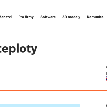
šenství
Pro firmy
Software
3D modely
Komunita
teploty