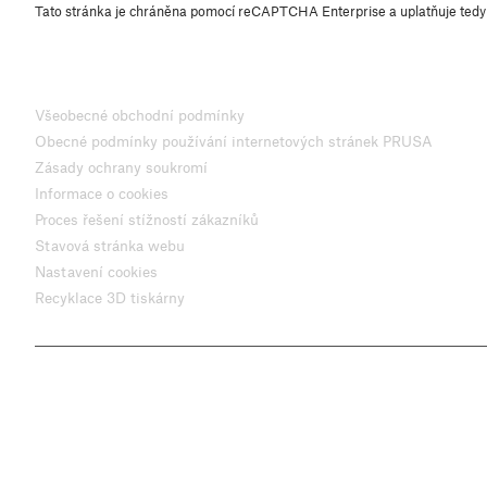
Tato stránka je chráněna pomocí reCAPTCHA Enterprise a uplatňuje ted
Všeobecné obchodní podmínky
Obecné podmínky používání internetových stránek PRUSA
Zásady ochrany soukromí
Informace o cookies
Proces řešení stížností zákazníků
Stavová stránka webu
Nastavení cookies
Recyklace 3D tiskárny