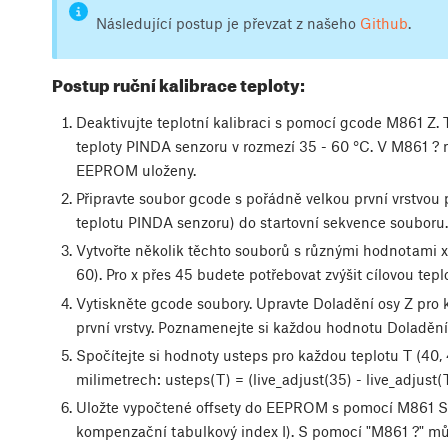
Následující postup je převzat z našeho
Github
.
Postup ruční kalibrace teploty:
Deaktivujte teplotní kalibraci s pomocí gcode M861 Z.
teploty PINDA senzoru v rozmezí 35 - 60 °C. V M861 ? 
EEPROM uloženy.
Připravte soubor gcode s pořádně velkou první vrstvou
teplotu PINDA senzoru) do startovní sekvence souboru.
Vytvořte několik těchto souborů s různými hodnotami x/
60). Pro x přes 45 budete potřebovat zvýšit cílovou te
Vytiskněte gcode soubory. Upravte Doladění osy Z pro 
první vrstvy. Poznamenejte si každou hodnotu Doladění
Spočítejte si hodnoty usteps pro každou teplotu T (40, 
milimetrech: usteps(T) = (live_adjust(35) - live_adjust(
Uložte vypočtené offsety do EEPROM s pomocí M861 Sx
kompenzační tabulkový index I). S pomocí "M861 ?" můž