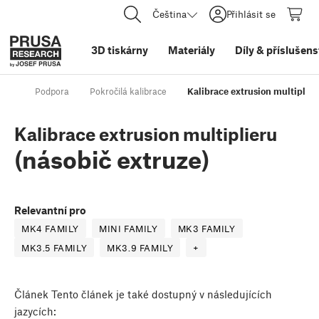
Čeština
Přihlásit se
3D tiskárny
Materiály
Díly
&
příslušens
Podpora
Pokročilá kalibrace
Kalibrace extrusion multiplier
Kalibrace extrusion multiplieru
(násobič extruze)
Relevantní pro
MK4 FAMILY
MINI FAMILY
MK3 FAMILY
MK3.5 FAMILY
MK3.9 FAMILY
+
Článek
Tento článek je také dostupný v následujících
jazycích: