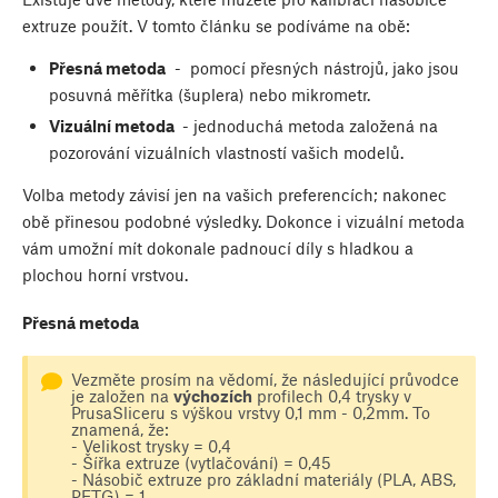
extruze použít. V tomto článku se podíváme na obě:
Přesná metoda
- pomocí přesných nástrojů, jako jsou
posuvná měřítka (šuplera) nebo mikrometr.
Vizuální metoda
- jednoduchá metoda založená na
pozorování vizuálních vlastností vašich modelů.
Volba metody závisí jen na vašich preferencích; nakonec
obě přinesou podobné výsledky. Dokonce i vizuální metoda
vám umožní mít dokonale padnoucí díly s hladkou a
plochou horní vrstvou.
Přesná metoda
Vezměte prosím na vědomí, že následující průvodce
je založen na
výchozích
profilech 0,4 trysky v
PrusaSliceru s výškou vrstvy 0,1 mm - 0,2mm. To
znamená, že:
- Velikost trysky = 0,4
- Šířka extruze (vytlačování) = 0,45
- Násobič extruze pro základní materiály (PLA, ABS,
PETG) = 1