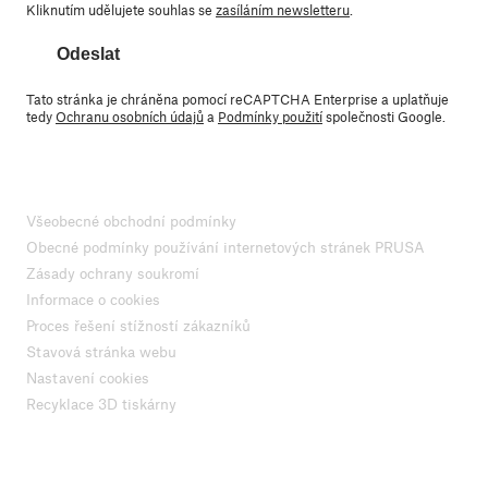
Kliknutím udělujete souhlas se
zasíláním newsletteru
.
Odeslat
Tato stránka je chráněna pomocí reCAPTCHA Enterprise a uplatňuje
tedy
Ochranu osobních údajů
a
Podmínky použití
společnosti Google.
Všeobecné obchodní podmínky
Obecné podmínky používání internetových stránek PRUSA
Zásady ochrany soukromí
Informace o cookies
Proces řešení stížností zákazníků
Stavová stránka webu
Nastavení cookies
Recyklace 3D tiskárny