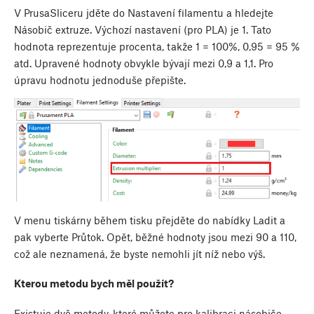
V PrusaSliceru jděte do
Nastavení filamentu
a hledejte
Násobič extruze. Výchozí nastavení (pro PLA) je 1. Tato
hodnota reprezentuje procenta, takže 1 = 100%, 0,95 = 95 %
atd. Upravené hodnoty obvykle bývají mezi 0,9 a 1,1. Pro
úpravu hodnotu jednoduše přepište.
V menu tiskárny během tisku přejděte do nabídky Ladit a
pak vyberte Průtok. Opět, běžné hodnoty jsou mezi 90 a 110,
což ale neznamená, že byste nemohli jít níž nebo výš.
Kterou metodu bych měl použít?
Existuje dvě metody, které můžete pro kalibraci násobiče