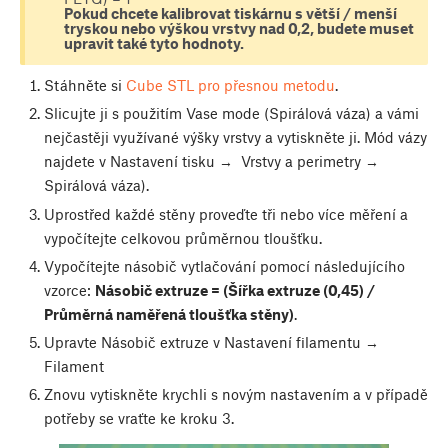
Pokud chcete kalibrovat tiskárnu s větší / menší
tryskou nebo výškou vrstvy nad 0,2, budete muset
upravit také tyto hodnoty.
Stáhněte si
Cube STL pro přesnou metodu
.
Slicujte ji s použitím Vase mode (Spirálová váza) a vámi
nejčastěji využívané výšky vrstvy a vytiskněte ji. Mód vázy
najdete v Nastavení tisku → Vrstvy a perimetry →
Spirálová váza).
Uprostřed každé stěny proveďte tři nebo více měření a
vypočítejte celkovou průměrnou tloušťku.
Vypočítejte násobič vytlačování pomocí následujícího
vzorce:
Násobič extruze = (Šířka extruze (0,45) /
Průměrná naměřená tloušťka stěny)
.
Upravte Násobič extruze v Nastavení filamentu →
Filament
Znovu vytiskněte krychli s novým nastavením a v případě
potřeby se vraťte ke kroku 3.