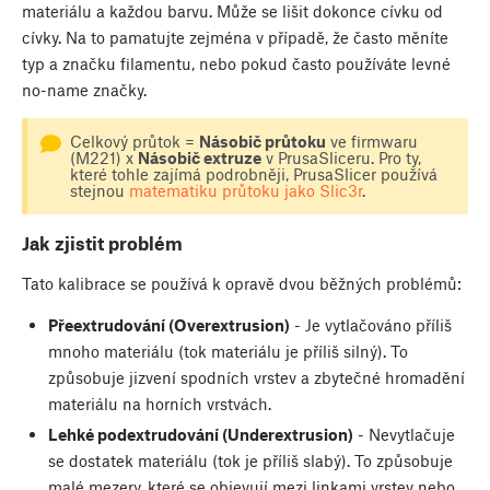
materiálu a každou barvu. Může se lišit dokonce cívku od
cívky. Na to pamatujte zejména v případě, že často měníte
typ a značku filamentu, nebo pokud často používáte levné
no-name značky.
Celkový průtok =
Násobič průtoku
ve firmwaru
(M221) x
Násobič extruze
v PrusaSliceru. Pro ty,
které tohle zajímá podrobněji, PrusaSlicer používá
stejnou
matematiku průtoku jako Slic3r
.
Jak zjistit problém
Tato kalibrace se používá k opravě dvou běžných problémů:
Přeextrudování (Overextrusion)
- Je vytlačováno příliš
mnoho materiálu (tok materiálu je příliš silný). To
způsobuje jizvení spodních vrstev a zbytečné hromadění
materiálu na horních vrstvách.
Lehké podextrudování (Underextrusion)
- Nevytlačuje
se dostatek materiálu (tok je příliš slabý). To způsobuje
malé mezery, které se objevují mezi linkami vrstev nebo