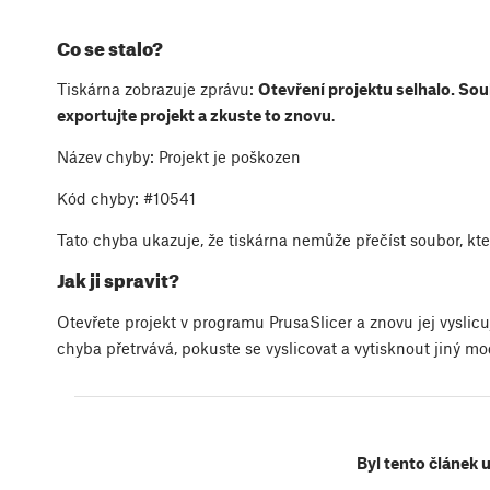
Co se stalo?
Tiskárna zobrazuje zprávu:
Otevření projektu selhalo. Sou
exportujte projekt a zkuste to znovu
.
Název chyby: Projekt je poškozen
Kód chyby: #10541
Tato chyba ukazuje, že tiskárna nemůže přečíst soubor, kte
Jak ji spravit?
Otevřete projekt v programu PrusaSlicer a znovu jej vyslic
chyba přetrvává, pokuste se vyslicovat a vytisknout jiný mo
Byl tento článek 