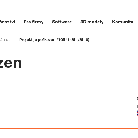
šenství
Pro firmy
Software
3D modely
Komunita
skárnou
Projekt je poškozen #10541 (SL1/SL1S)
zen