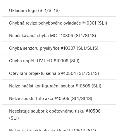
Ukládání logu (SL1/SL1S)
Chybná revize pohybového ovladače #10301 (SL1)
Neočekávaná chyba MC #10306 (SL1/SL1S)
Chyba senzoru pryskyřice #10307 (SL1/SL1S)
Chyba napětí UV LED #10309 (SL1)
Otevírání projektu selhalo #10504 (SL1/SL1S)
Nelze načíst konfigurační soubor #10505 (SL1)
Nelze spustit tuto akci #10506 (SL1/SL1S)
Neexistuje soubor k opětovnému tisku #10508
(SL1)
Nelze získat aktualizační kanál #10514 (SL1)