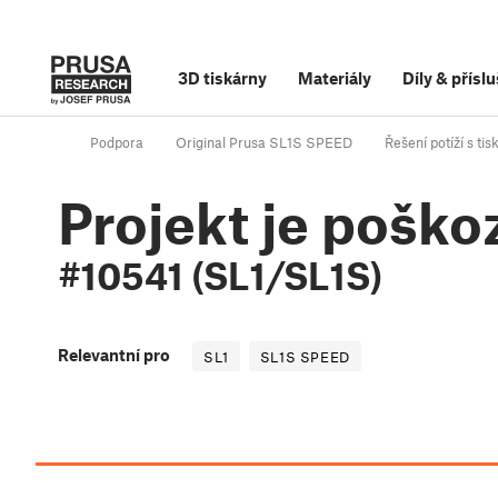
3D tiskárny
Materiály
Díly
&
příslu
Podpora
Original Prusa SL1S SPEED
Řešení potíží s ti
Projekt je poško
#10541 (SL1/SL1S)
Relevantní pro
SL1
SL1S SPEED