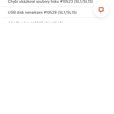
Chybí ukázkové soubory tisku #10523 (SL1/SL1S)
USB disk nenalezen #10528 (SL1/SL1S)
A64 Přehřátí #10207 (SL1/SL1S)
Odpojený UV LED panel #10321 (SL1/SL1S)
Problém s deskou Boost #10320 (SL1S)
Nelze načíst projekt #10539 (SL1/SL1S)
Měření resinu selhalo #10124 (SL1/SL1S)
Neznámý model tiskárny #10323 (SL1/SL1S)
Neplatný API klíč #10405 (SL1/SL1S)
Neoprávněné #10406 (SL1/SL1S)
Chyba Remote API #10407 (SL1/SL1S)