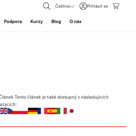
Čeština
Přihlásit se
Podpora
Kurzy
Blog
O nás
Článek
Tento článek je také dostupný v následujících
jazycích: