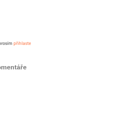
 prosím
přihlaste
omentáře