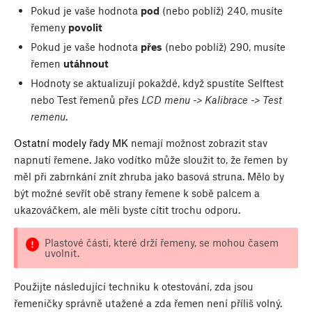
Pokud je vaše hodnota
pod
(nebo poblíž) 240, musíte
řemeny
povolit
Pokud je vaše hodnota
přes
(nebo poblíž) 290, musíte
řemen
utáhnout
Hodnoty se aktualizují pokaždé, když spustíte Selftest
nebo Test řemenů přes
LCD menu -> Kalibrace -> Test
remenu
.
Ostatní modely řady MK
nemají možnost zobrazit stav
napnutí řemene. Jako vodítko může sloužit to, že řemen by
měl při zabrnkání znít zhruba jako basová struna. Mělo by
být možné sevřít obě strany řemene k sobě palcem a
ukazováčkem, ale měli byste cítit trochu odporu.
Plastové části, které drží řemeny, se mohou časem
uvolnit.
Použijte následující techniku k otestování, zda jsou
řemeničky správně utažené a zda řemen není příliš volný.