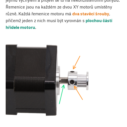
jejímu vychýlení a projeví se to na nekonzistentním pohybu.
Řemenice jsou na každém ze dvou XY motorů umístěny
různě. Každá řemenice motoru má
dva stavěcí šrouby
,
přičemž jeden z nich musí být vyrovnán s
plochou částí
hřídele motoru
.