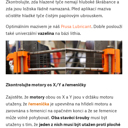
Zkontrolujte, zda hlazené tyče nemají hluboké škrábance a
zda jsou ložiska řádně namazaná. Před aplikací maziva
očistěte hladké tyče čistým papírovým ubrouskem.
Optimálním mazivem je náš
Prusa Lubricant
. Dobře poslouží
také univerzální
vazelína
na bázi lithia.
Zkontrolujte motory os X/Y a řemeničky
Zajistěte, že
motory
obou os X a Y jsou v držáku motoru
utaženy, že
řemenička
je upevněna na hřídeli motoru a
zarovnána s řemenicí na opačném konci a že se řemenice
může volně pohybovat.
Oba stavěcí šrouby
musí být
utaženy s tím, že
jeden z nich musí být utažen proti ploché