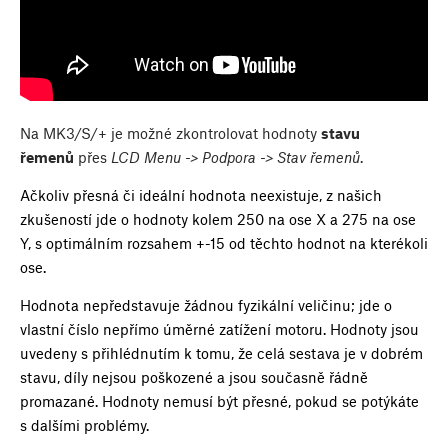
Na MK3/S/+ je možné zkontrolovat hodnoty
stavu
řemenů
přes
LCD Menu -> Podpora -> Stav řemenů
.
Ačkoliv přesná či ideální hodnota neexistuje, z našich
zkušeností jde o hodnoty kolem 250 na ose X a 275 na ose
Y, s optimálním rozsahem +-15 od těchto hodnot na kterékoli
ose.
Hodnota nepředstavuje žádnou fyzikální veličinu; jde o
vlastní číslo nepřímo úměrné zatížení motoru. Hodnoty jsou
uvedeny s přihlédnutím k tomu, že celá sestava je v dobrém
stavu, díly nejsou poškozené a jsou současně řádně
promazané. Hodnoty nemusí být přesné, pokud se potýkáte
s dalšími problémy.