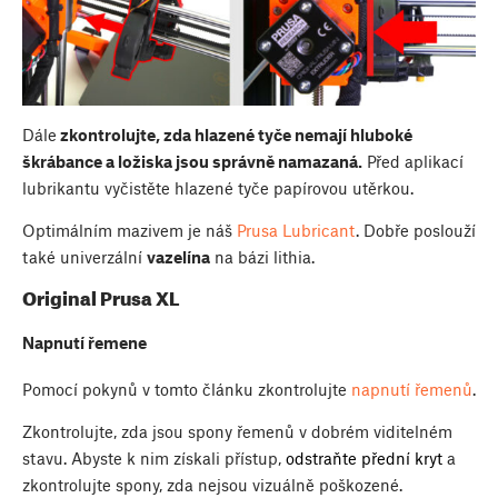
Dále
zkontrolujte, zda hlazené tyče nemají hluboké
škrábance a ložiska jsou správně namazaná.
Před aplikací
lubrikantu vyčistěte hlazené tyče papírovou utěrkou.
Optimálním mazivem je náš
Prusa Lubricant
. Dobře poslouží
také univerzální
vazelína
na bázi lithia.
Original Prusa XL
Napnutí řemene
Pomocí pokynů v tomto článku zkontrolujte
napnutí řemenů
.
Zkontrolujte, zda jsou spony řemenů v dobrém viditelném
stavu. Abyste k nim získali přístup,
odstraňte přední kryt
a
zkontrolujte spony, zda nejsou vizuálně poškozené.