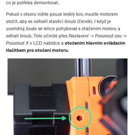
co je potřeba demontovat.
Pokud v otvoru vidíte pouze lesklý kov, musíte motorem
otočit, aby se odhalil stavěcí šroub (červík). I když je
uvolněný, bude se lehce pohybovat s otáčením motoru a
odhalí šroub. Toto učiníte přes
Nastavení -> Posunout osu ->
Posunout X
v LCD nabídce a
otočením hlavním ovládacím
tlačítkem pro otočení motoru
.