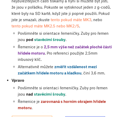
nejdůležitějších částí tiskárny a nyní si můžete být jisti,
že jsou v pořádku. Pokuste se vytisknout jeden z g-codů,
které byly na SD kartě, když jste ji poprvé použili. Pokud
jste je smazali, zkuste
tento pokud máte MK3
, nebo
tento pokud máte MK2.5 nebo MK2/S
.
Povšimněte si orientace řemeničky. Zuby pro řemen
jsou
pod
stavěcími šrouby
.
Řemenice je o
2,5 mm výše než začátek ploché části
hřídele motoru
. Pro referenci použijte 2,5mm
inbusový klíč.
Alternativně můžete
změřit vzdálenost mezi
začátkem hřídele motoru a kladkou
, činí 3,6 mm.
Vpravo
Povšimněte si orientaci řemeničky. Zuby pro řemen
jsou
nad
stavěcími šrouby
.
Řemenice je
zarovnaná s horním okrajem hřídele
motoru
.