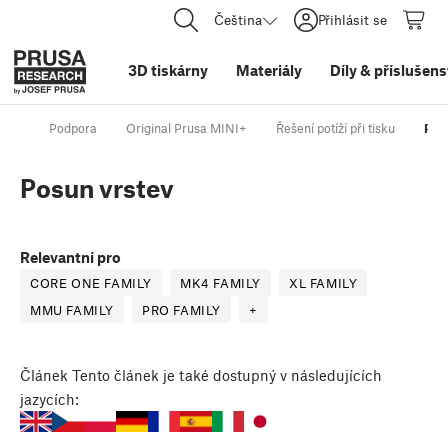
Čeština
Přihlásit se
3D tiskárny
Materiály
Díly
&
příslušens
Podpora
Original Prusa MINI+
Řešení potíží při tisku
Pos
Posun vrstev
Relevantní pro
CORE ONE FAMILY
MK4 FAMILY
XL FAMILY
MMU FAMILY
PRO FAMILY
+
Článek
Tento článek je také dostupný v následujících
jazycích: