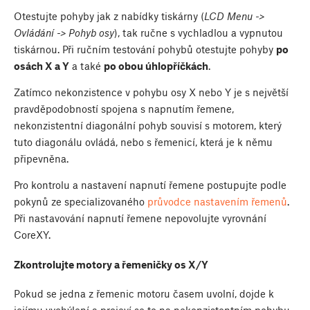
Otestujte pohyby jak z nabídky tiskárny (
LCD Menu ->
Ovládání -> Pohyb osy
), tak ručne s vychladlou a vypnutou
tiskárnou. Při ručním testování pohybů otestujte pohyby
po
osách X a Y
a také
po obou úhlopříčkách
.
Zatímco nekonzistence v pohybu osy X nebo Y je s největší
pravděpodobností spojena s napnutím řemene,
nekonzistentní diagonální pohyb souvisí s motorem, který
tuto diagonálu ovládá, nebo s řemenicí, která je k němu
připevněna.
Pro kontrolu a nastavení napnutí řemene postupujte podle
pokynů ze specializovaného
průvodce nastavením řemenů
.
Při nastavování napnutí řemene nepovolujte vyrovnání
CoreXY.
Zkontrolujte motory a řemeničky os X/Y
Pokud se jedna z řemenic motoru časem uvolní, dojde k