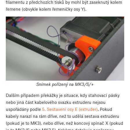
filamentu z předchozích tisků by mohl být zaseknutý kolem
řemene (obvykle kolem řemeničky osy Y).
Snímek pořízený na MK3/S/+
Dalším případem překážky je situace, kdy stahovací pásky
nebo jiná část kabelového svazku extruderu nejsou
uspořádány podle
5. Sestavení osy E (extruder)
. Pokud
kabely narazí na rám dříve, než to udělá sestava extruderu
(pokud je to MK3), nebo dříve, než koncový spínač X (pokud
je to MK2/S nebo MK2.5), tiskárna detekuje nepřesnou