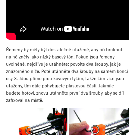
Řemeny by měly být dostatečně utažené, aby při brnknutí
na ně zněly jako nízký basový tón. Pokud jsou řemeny
uvolněné, nejdříve je utáhněte: povolte dva šrouby, jak je
znázorněno níže. Poté utáhněte dva šrouby na samém konci
osy X. Jdou přímo proti kovovým tyčím, takže čím více jsou
utaženy, tím dále pohybujete plastovou částí. Jakmile
budete hotovi, znovu utáhněte první dva šrouby, aby se díl
zafixoval na místě.