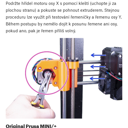
Podržte hřídel motoru osy X s pomocí kleští (uchopte ji za
plochou stranu) a pokuste se pohnout extruderem. Stejnou
proceduru lze využít při testování řemeničky a řemenu osy Y.
Během postupu by nemělo dojít k posunu řemene ani osy,
pokud ano, pak je řemen příliš volný.
Original Prusa MINI/+