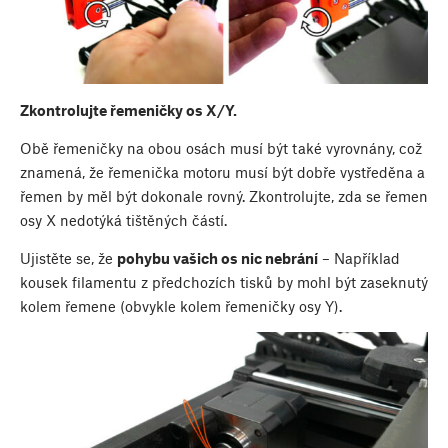
Zkontrolujte řemeničky os X/Y.
Obě řemeničky na obou osách musí být také vyrovnány, což
znamená, že řemenička motoru musí být dobře vystředěna a
řemen by měl být dokonale rovný. Zkontrolujte, zda se řemen
osy X nedotýká tištěných částí.
Ujistěte se, že
pohybu vašich os nic nebrání
– Například
kousek filamentu z předchozích tisků by mohl být zaseknutý
kolem řemene (obvykle kolem řemeničky osy Y).