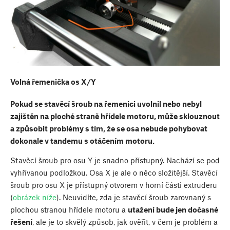
Volná řemenička os X/Y
Pokud se stavěcí šroub na řemenici uvolnil nebo nebyl
zajištěn na ploché straně hřídele motoru, může sklouznout
a způsobit problémy s tím, že se osa nebude pohybovat
dokonale v tandemu s otáčením motoru.
Stavěcí šroub pro osu Y je snadno přístupný. Nachází se pod
vyhřívanou podložkou. Osa X je ale o něco složitější. Stavěcí
šroub pro osu X je přístupný otvorem v horní části extruderu
(
obrázek níže
). Neuvidíte, zda je stavěcí šroub zarovnaný s
plochou stranou hřídele motoru a
utažení bude jen dočasné
řešení
, ale je to skvělý způsob, jak ověřit, v čem je problém a