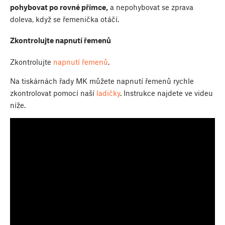
pohybovat po rovné přímce,
a nepohybovat se zprava
doleva, když se řemenička otáčí.
Zkontrolujte napnutí řemenů
Zkontrolujte
napnutí řemenů
.
Na tiskárnách řady MK můžete napnutí řemenů rychle
zkontrolovat pomocí naší
ladičky
. Instrukce najdete ve videu
níže.