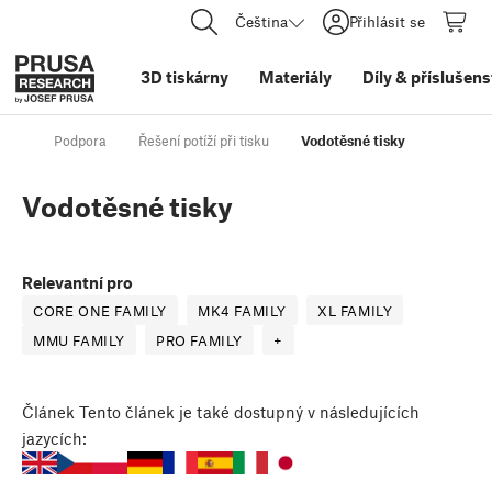
Čeština
Přihlásit se
3D tiskárny
Materiály
Díly
&
příslušens
Podpora
Řešení potíží při tisku
Vodotěsné tisky
Vodotěsné tisky
Relevantní pro
CORE ONE FAMILY
MK4 FAMILY
XL FAMILY
MMU FAMILY
PRO FAMILY
+
Článek
Tento článek je také dostupný v následujících
jazycích: