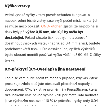
Výška vrstvy
Velmi vysoké výšky vrstev prostě nebudou fungovat, a
naopak velmi těsné vrstvy zase zvýší počet míst, na kterých
se může něco pokazit.
CNC-kitchen
zjistili, že nejodolnější
tisky byly při
výšce 0,15 mm, ale i 0,2 by mělo být
dostačující.
Pokud chcete tisknout rychle a zároveň
dosáhnout vysokých vrstev (například 0,4 mm a víc), budete
potřebovat větší trysku. Pro dosažení nejlepších výsledků
byste obecně neměli používat výšku větší než 60–65 % šířky
trysky.
XY-překrytí (XY-Overlap) a jiná nastavení
Tohle se vám bude hodit zejména v případě, kdy váš výtisk
prosakuje zdola a už jste otestovali předchozí nápady a
doporučení. XY-překrytí je proměnná v PrusaSliceru, která
říká, nakolik linie pevné výplně kříží perimetr. Tato hodnota
je ve výchozím nastavení 10 % (z průměru trysky, tedy 0,04