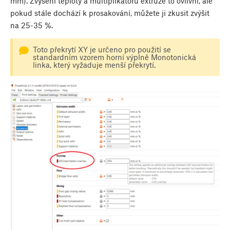
mm). Zvýšení teploty a multiplikátoru extruze to ovlivní, ale
pokud stále dochází k prosakování, můžete ji zkusit zvýšit
na 25-35 %.
Toto překrytí XY je určeno pro použití se
standardním vzorem horní výplně Monotonická
linka, který vyžaduje menší překrytí.