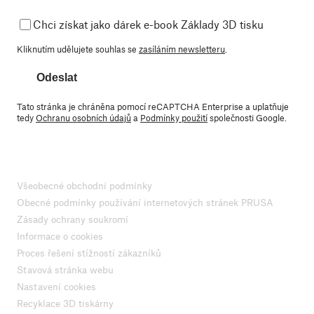
Chci získat jako dárek e-book Základy 3D tisku
Kliknutím udělujete souhlas se
zasíláním newsletteru
.
Odeslat
Tato stránka je chráněna pomocí reCAPTCHA Enterprise a uplatňuje
tedy
Ochranu osobních údajů
a
Podmínky použití
společnosti Google.
Všeobecné obchodní podmínky
Obecné podmínky používání internetových stránek PRUSA
Zásady ochrany soukromí
Informace o cookies
Proces řešení stížností zákazníků
Stavová stránka webu
Nastavení cookies
Recyklace 3D tiskárny