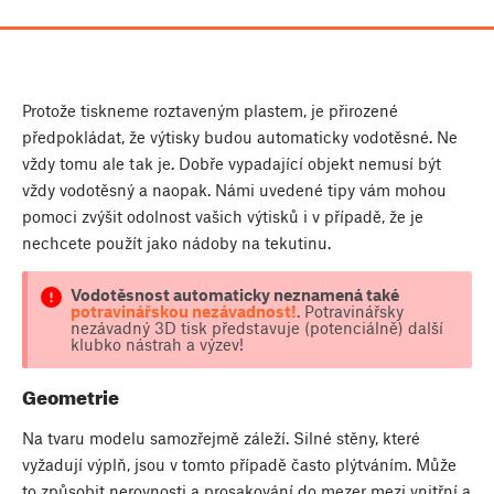
Protože tiskneme roztaveným plastem, je přirozené
předpokládat, že výtisky budou automaticky vodotěsné. Ne
vždy tomu ale tak je. Dobře vypadající objekt nemusí být
vždy vodotěsný a naopak. Námi uvedené tipy vám mohou
pomoci zvýšit odolnost vašich výtisků i v případě, že je
nechcete použít jako nádoby na tekutinu.
Vodotěsnost automaticky neznamená také
potravinářskou nezávadnost!
. Potravinářsky
nezávadný 3D tisk představuje (potenciálně) další
klubko nástrah a výzev!
Geometrie
Na tvaru modelu samozřejmě záleží. Silné stěny, které
vyžadují výplň, jsou v tomto případě často plýtváním. Může
to způsobit nerovnosti a prosakování do mezer mezi vnitřní a