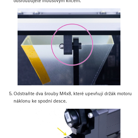
odšroubujete inbusovým klíčem.
Odstraňte dva šrouby M4x8, které upevňují držák motoru
náklonu ke spodní desce.