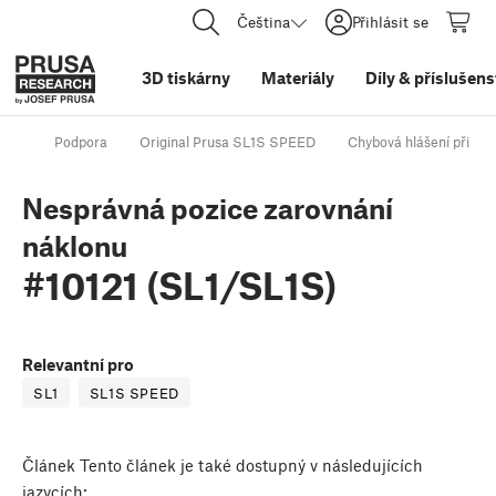
Čeština
Přihlásit se
3D tiskárny
Materiály
Díly
&
příslušens
Podpora
Original Prusa SL1S SPEED
Chybová hlášení při kali
Nesprávná pozice zarovnání
náklonu
#10121 (SL1/SL1S)
Relevantní pro
SL1
SL1S SPEED
Článek
Tento článek je také dostupný v následujících
jazycích: