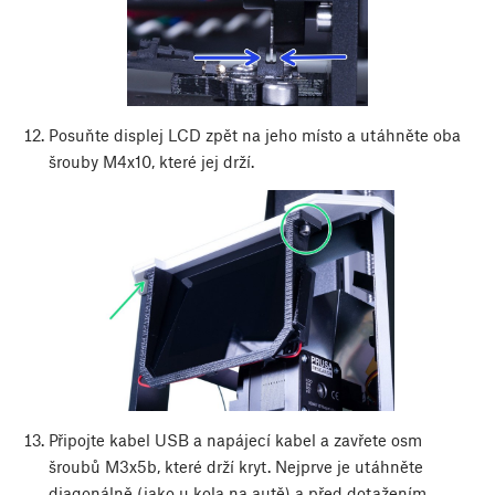
Posuňte displej LCD zpět na jeho místo a utáhněte oba
šrouby M4x10, které jej drží.
Připojte kabel USB a napájecí kabel a zavřete osm
šroubů M3x5b, které drží kryt. Nejprve je utáhněte
diagonálně (jako u kola na autě) a před dotažením