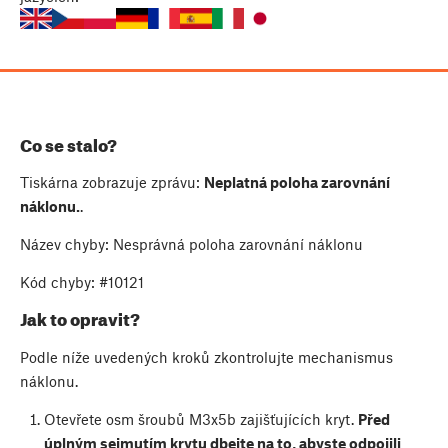
Co se stalo?
Tiskárna zobrazuje zprávu:
Neplatná poloha zarovnání
náklonu.
.
Název chyby: Nesprávná poloha zarovnání náklonu
Kód chyby: #10121
Jak to opravit?
Podle níže uvedených kroků zkontrolujte mechanismus
náklonu.
Otevřete osm šroubů M3x5b zajišťujících kryt.
Před
úplným sejmutím krytu dbejte na to, abyste odpojili