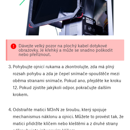
Dávejte velký pozor na plochý kabel dotykové
obrazovky. Je křehký a může se snadno poškodit
nebo přeříznout.
Pohybujte ojnicí rukama a zkontrolujte, zda má plný
rozsah pohybu a zda je čepel snímače-spouštěče mezi
oběma stranami snímače. Pokud ano, přejděte ke kroku
12. Pokud zjistíte jakýkoli odpor, pokračujte dalším
krokem.
Odstraňte matici M3nN ze šroubu, který spojuje
mechanismus náklonu a ojnici. Můžete to provést tak, že
matici přidržíte klíčem nebo kleštěmi a z druhé strany