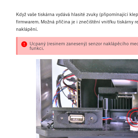
Když vaše tiskárna vydává hlasité zvuky (připomínající kl
firmwarem. Možná příčina je i znečištění vnitřku tiskárny 
naklápění.
Ucpaný (resinem zanesený) senzor naklápěcího me
funkci.