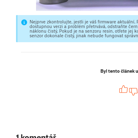
Nejprve zkontrolujte, jestli je váš firmware aktuáln
dostupnou verzi a problém přetrvává, odstraňte čern
náklonu čistý. Pokud je na senzoru resin, otřete jej k
senzor dokonale čistý, jinak nebude fungovat správn
Byl tento článek 
1 komentář