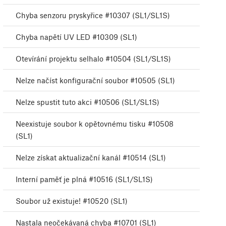
Chyba senzoru pryskyřice #10307 (SL1/SL1S)
Chyba napětí UV LED #10309 (SL1)
Otevírání projektu selhalo #10504 (SL1/SL1S)
Nelze načíst konfigurační soubor #10505 (SL1)
Nelze spustit tuto akci #10506 (SL1/SL1S)
Neexistuje soubor k opětovnému tisku #10508
(SL1)
Nelze získat aktualizační kanál #10514 (SL1)
Interní paměť je plná #10516 (SL1/SL1S)
Soubor už existuje! #10520 (SL1)
Nastala neočekávaná chyba #10701 (SL1)