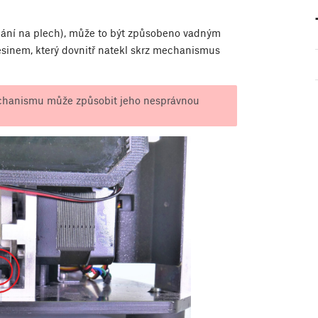
epání na plech), může to být způsobeno vadným
resinem, který dovnitř natekl skrz mechanismus
chanismu může způsobit jeho nesprávnou