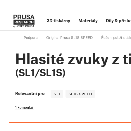
3D tiskárny
Materiály
Díly
&
příslu
Podpora
Original Prusa SL1S SPEED
Řešení potíží s ti
Hlasité zvuky z 
(SL1/SL1S)
Relevantní pro
SL1
SL1S SPEED
1 komentář