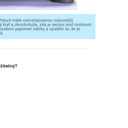
í. Pokud máte nainstalovanou nejnovější
ý kryt a zkontrolujte, zda je senzor pod motorem
ouskem papírové utěrky a ujistěte se, že je
ě.
užitečný?