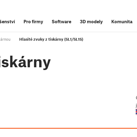
šenství
Pro firmy
Software
3D modely
Komunita
skárnou
Hlasité zvuky z tiskárny (SL1/SL1S)
tiskárny