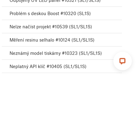
Odpojený UV LED panel #10321 (SL1/SL1S)
Problém s deskou Boost #10320 (SL1S)
Nelze načíst projekt #10539 (SL1/SL1S)
Měření resinu selhalo #10124 (SL1/SL1S)
Neznámý model tiskárny #10323 (SL1/SL1S)
Neplatný API klíč #10405 (SL1/SL1S)
Neoprávněné #10406 (SL1/SL1S)
Chyba Remote API #10407 (SL1/SL1S)
Preload selhal #10503 (SL1/SL1S)
Nedostatek vrstev #10540 (SL1/SL1S)
Projekt je poškozen #10541 (SL1/SL1S)