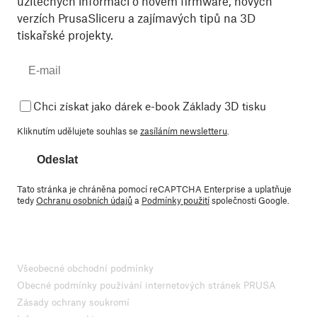
užitečných informací o novém firmware, nových
verzích PrusaSliceru a zajímavých tipů na 3D
tiskařské projekty.
Chci získat jako dárek e-book Základy 3D tisku
Kliknutím udělujete souhlas se
zasíláním newsletteru
.
Odeslat
Tato stránka je chráněna pomocí reCAPTCHA Enterprise a uplatňuje
tedy
Ochranu osobních údajů
a
Podmínky použití
společnosti Google.
Všeobecné obchodní podmínky
Obecné podmínky používání internetových stránek PRUSA
Zásady ochrany soukromí