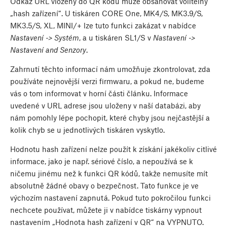
Odkaz URL vložený do QR kódu může obsahovat volitelný
„hash zařízení“. U tiskáren CORE One, MK4/S, MK3.9/S,
MK3.5/S, XL, MINI/+ lze tuto funkci zakázat v nabídce
Nastavení -> Systém
, a u tiskáren SL1/S v
Nastavení ->
Nastavení and Senzory
.
Zahrnutí těchto informací nám umožňuje zkontrolovat, zda
používáte nejnovější verzi firmwaru, a pokud ne, budeme
vás o tom informovat v horní části článku. Informace
uvedené v URL adrese jsou uloženy v naší databázi, aby
nám pomohly lépe pochopit, které chyby jsou nejčastější a
kolik chyb se u jednotlivých tiskáren vyskytlo.
Hodnotu hash zařízení nelze použít k získání jakékoliv citlivé
informace, jako je např. sériové číslo, a nepoužívá se k
ničemu jinému než k funkci QR kódů, takže nemusíte mít
absolutně žádné obavy o bezpečnost. Tato funkce je ve
výchozím nastavení zapnutá. Pokud tuto pokročilou funkci
nechcete používat, můžete ji v nabídce tiskárny vypnout
nastavením „Hodnota hash zařízení v QR“ na VYPNUTO.