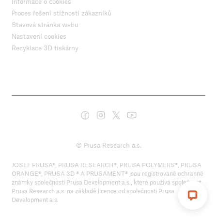
Informace o cookies
Proces řešení stížností zákazníků
Stavová stránka webu
Nastavení cookies
Recyklace 3D tiskárny
© Prusa Research a.s.
JOSEF PRUSA®, PRUSA RESEARCH®, PRUSA POLYMERS®, PRUSA
ORANGE®, PRUSA 3D ® A PRUSAMENT® jsou registrované ochranné
známky společnosti Prusa Development a.s., které používá společnost
Prusa Research a.s. na základě licence od společnosti Prusa
Development a.s.