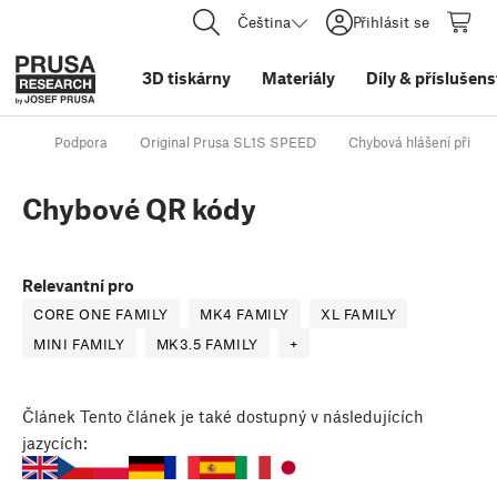
Čeština
Přihlásit se
3D tiskárny
Materiály
Díly
&
příslušens
Podpora
Original Prusa SL1S SPEED
Chybová hlášení při kali
Chybové QR kódy
Relevantní pro
CORE ONE FAMILY
MK4 FAMILY
XL FAMILY
MINI FAMILY
MK3.5 FAMILY
+
Článek
Tento článek je také dostupný v následujících
jazycích: