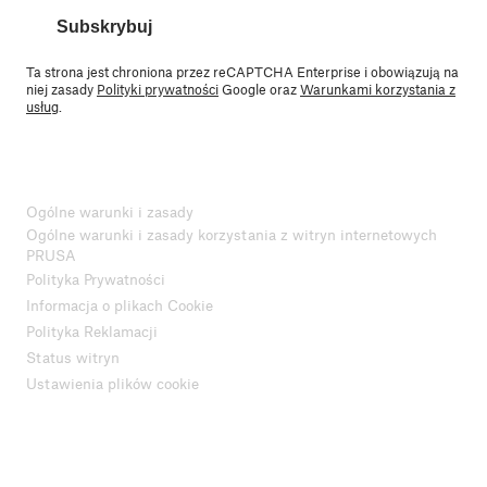
Subskrybuj
Ta strona jest chroniona przez reCAPTCHA Enterprise i obowiązują na
niej zasady
Polityki prywatności
Google oraz
Warunkami korzystania z
usług
.
Ogólne warunki i zasady
Ogólne warunki i zasady korzystania z witryn internetowych
PRUSA
Polityka Prywatności
Informacja o plikach Cookie
Polityka Reklamacji
Status witryn
Ustawienia plików cookie