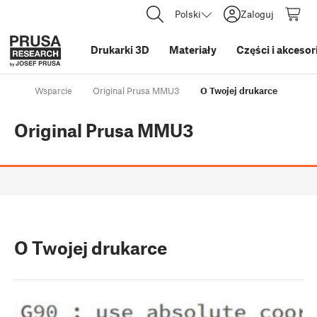
Polski
Zaloguj
Drukarki 3D
Materiały
Części i akcesor
Wsparcie
Original Prusa MMU3
O Twojej drukarce
Original Prusa MMU3
O Twojej drukarce