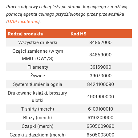
Proces odprawy celnej leży po stronie kupującego z możliwą
pomocą agenta celnego przydzielonego przez przewoźnika
(
DAP incoterms
).
Rodzaj produktu
Kod HS
Wszystkie drukarki
84852000
Części zamienne (w tym
84859090
MMU i CW1/S)
Filamenty
39169090
Żywice
39073000
System tłumienia ognia
8424100090
Drukowane książki, broszury,
4901990000
ulotki
T-shirty (merch)
6109100010
Bluzy (merch)
6110209900
Czapki (merch)
6505009090
Czapki z daszkiem (merch)
6505003000