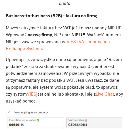
brutto
Business-to-business (B2B) - faktura na firmę
Możesz otrzymać fakturę bez VAT jeśli masz nadany NIP UE.
Wprowadź
nazwę firmy
, NIP oraz
NIP UE
. Ważność numeru
NIP jest zawsze sprawdzana w
VIES (VAT Information
Exchange System)
.
Upewnij się, że wszystkie dane są poprawne, a pole "Razem
podatek" zostało zaktualizowane i wynosi 0 (zero) przed
potwierdzeniem zamówienia. W przeciwnym wypadku nie
otrzymasz faktury bez podatku VAT. Jeśli uważasz, że dane
są poprawne, ale system wciąż pokazuje błąd, to sprawdź,
czy system
VIES
jest online lub skontaktuj się z
Live Chat
, aby
uzyskać pomoc.