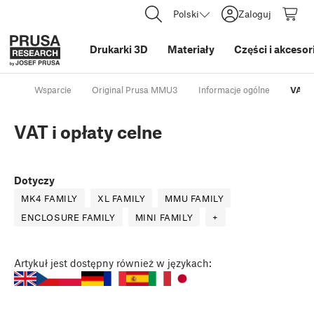
Polski
Zaloguj
Drukarki 3D
Materiały
Części i akcesor
Wsparcie
Original Prusa MMU3
Informacje ogólne
VAT i
VAT i opłaty celne
Dotyczy
MK4 FAMILY
XL FAMILY
MMU FAMILY
ENCLOSURE FAMILY
MINI FAMILY
+
Artykuł
jest dostępny również w językach: