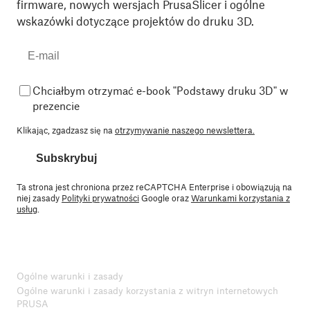
firmware, nowych wersjach PrusaSlicer i ogólne
wskazówki dotyczące projektów do druku 3D.
Chciałbym otrzymać e-book "Podstawy druku 3D" w
prezencie
Klikając, zgadzasz się na
otrzymywanie naszego newslettera.
Subskrybuj
Ta strona jest chroniona przez reCAPTCHA Enterprise i obowiązują na
niej zasady
Polityki prywatności
Google oraz
Warunkami korzystania z
usług
.
Ogólne warunki i zasady
Ogólne warunki i zasady korzystania z witryn internetowych
PRUSA