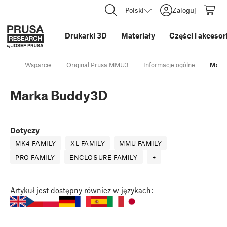
Polski
Zaloguj
Drukarki 3D
Materiały
Części i akcesor
Wsparcie
Original Prusa MMU3
Informacje ogólne
Mark
Marka Buddy3D
Dotyczy
MK4 FAMILY
XL FAMILY
MMU FAMILY
PRO FAMILY
ENCLOSURE FAMILY
+
Artykuł
jest dostępny również w językach: