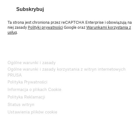
Subskrybuj
Ta strona jest chroniona przez reCAPTCHA Enterprise i obowiązują na
niej zasady
Polityki prywatności
Google oraz
Warunkami korzystania z
usług
.
Ogólne warunki i zasady
Ogólne warunki i zasady korzystania z witryn internetowych
PRUSA
Polityka Prywatności
Informacja o plikach Cookie
Polityka Reklamacji
Status witryn
Ustawienia plików cookie