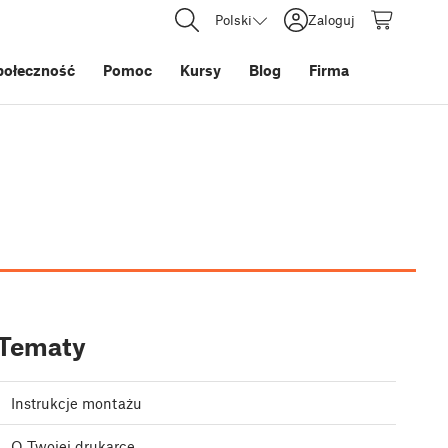
Polski
Zaloguj
połeczność
Pomoc
Kursy
Blog
Firma
Tematy
Instrukcje montażu
O Twojej drukarce