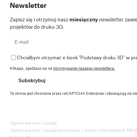
Newsletter
Zapisz się i otrzymuj nasz
miesięczny
newsletter zawie
projektów do druku 3D.
Chciałbym otrzymać e-book "Podstawy druku 3D" w pr
Klikając, zgadzasz się na
otrzymywanie naszego newslettera.
Subskrybuj
Ta strona jest chroniona przez reCAPTCHA Enterprise i obowiązują na ni
Ogólne warunki i zasady
Ogólne warunki i zasady korzystania z witryn internetowych PRU