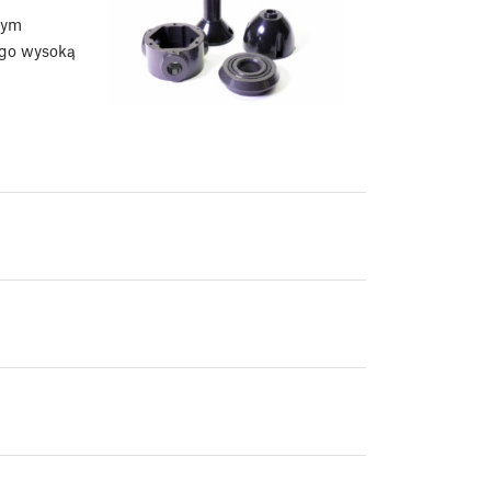
nym
ego wysoką