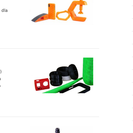
 dla
)
a
o