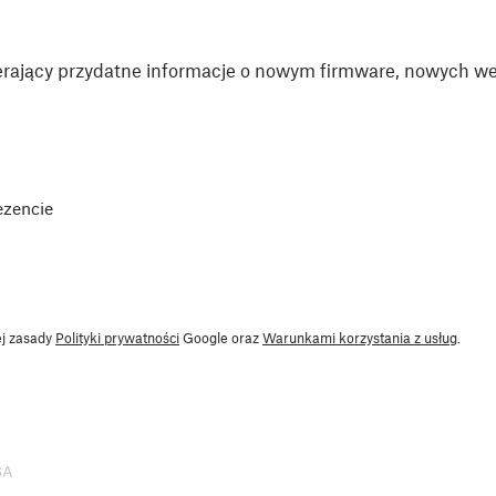
rający przydatne informacje o nowym firmware, nowych wer
ezencie
ej zasady
Polityki prywatności
Google oraz
Warunkami korzystania z usług
.
SA