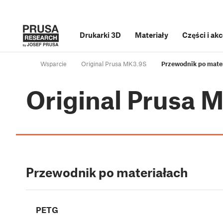
Drukarki 3D
Materiały
Części i ak
Wsparcie
Original Prusa MK3.9S
Przewodnik po mate
Original Prusa 
Przewodnik po materiałach
PETG