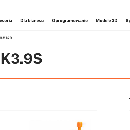
cesoria
Dla biznesu
Oprogramowanie
Modele 3D
S
riałach
MK3.9S