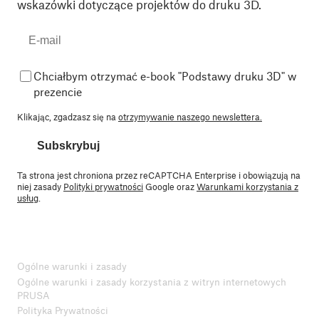
wskazówki dotyczące projektów do druku 3D.
Chciałbym otrzymać e-book "Podstawy druku 3D" w
prezencie
Klikając, zgadzasz się na
otrzymywanie naszego newslettera.
Subskrybuj
Ta strona jest chroniona przez reCAPTCHA Enterprise i obowiązują na
niej zasady
Polityki prywatności
Google oraz
Warunkami korzystania z
usług
.
Ogólne warunki i zasady
Ogólne warunki i zasady korzystania z witryn internetowych
PRUSA
Polityka Prywatności