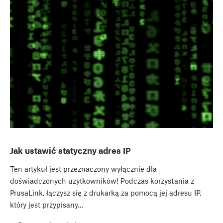
Jak ustawić statyczny adres IP
Ten artykuł jest przeznaczony wyłącznie dla
doświadczonych użytkowników! Podczas korzystania z
PrusaLink, łączysz się z drukarką za pomocą jej adresu IP,
który jest przypisany…