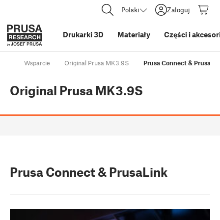
Polski
Zaloguj
Drukarki 3D
Materiały
Części i akcesor
Wsparcie
Original Prusa MK3.9S
Prusa Connect & PrusaLi
Original Prusa MK3.9S
Prusa Connect & PrusaLink