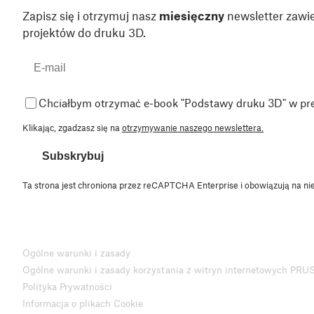
Zapisz się i otrzymuj nasz
miesięczny
newsletter zawie
projektów do druku 3D.
Chciałbym otrzymać e-book "Podstawy druku 3D" w pr
Klikając, zgadzasz się na
otrzymywanie naszego newslettera.
Subskrybuj
Ta strona jest chroniona przez reCAPTCHA Enterprise i obowiązują na ni
Ogólne warunki i zasady
Ogólne warunki i zasady korzystania z witryn internetowych PRU
Polityka Prywatności
Informacja o plikach Cookie