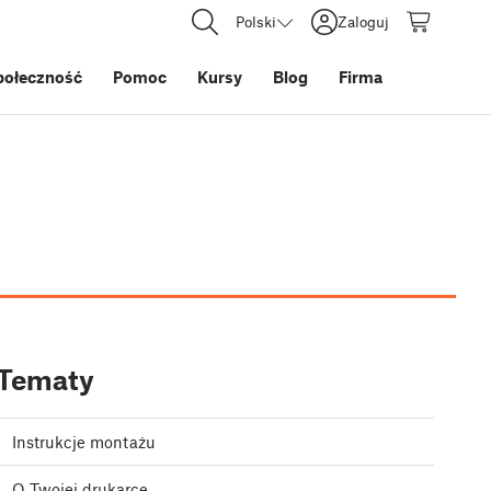
Polski
Zaloguj
połeczność
Pomoc
Kursy
Blog
Firma
Tematy
Instrukcje montażu
O Twojej drukarce