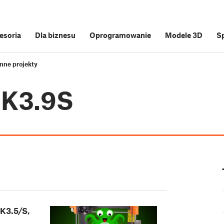
cesoria
Dla biznesu
Oprogramowanie
Modele 3D
S
inne projekty
MK3.9S
K3.5/S,