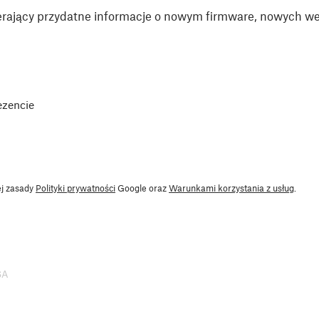
rający przydatne informacje o nowym firmware, nowych wer
ezencie
ej zasady
Polityki prywatności
Google oraz
Warunkami korzystania z usług
.
SA