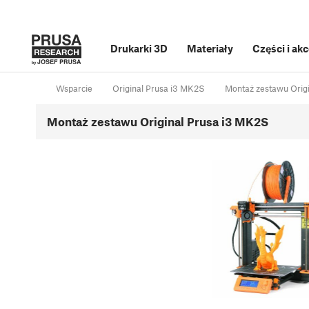
Drukarki 3D
Materiały
Części i ak
Wsparcie
Original Prusa i3 MK2S
Montaż zestawu Orig
Montaż zestawu Original Prusa i3 MK2S