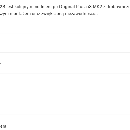
K2S jest kolejnym modelem po Original Prusa i3 MK2 z drobnymi 
jszym montażem oraz zwiększoną niezawodnością.
y
dera