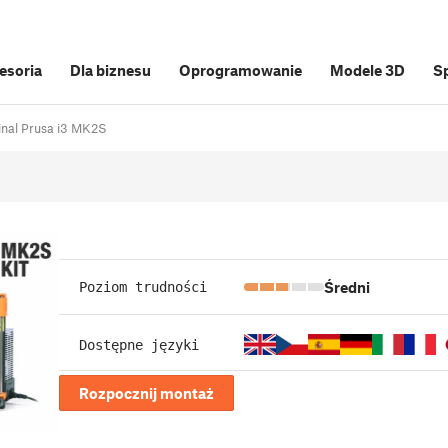
cesoria
Dla biznesu
Oprogramowanie
Modele 3D
S
inal Prusa i3 MK2S
Średni
Poziom trudności
Dostępne języki
Rozpocznij montaż