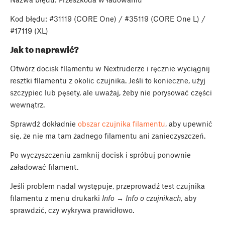
Kod błędu: #31119 (CORE One) / #35119 (CORE One L) /
#17119 (XL)
Jak to naprawić?
Otwórz docisk filamentu w Nextruderze i ręcznie wyciągnij
resztki filamentu z okolic czujnika. Jeśli to konieczne, użyj
szczypiec lub pęsety, ale uważaj, żeby nie porysować części
wewnątrz.
Sprawdź dokładnie
obszar czujnika filamentu
, aby upewnić
się, że nie ma tam żadnego filamentu ani zanieczyszczeń.
Po wyczyszczeniu zamknij docisk i spróbuj ponownie
załadować filament.
Jeśli problem nadal występuje, przeprowadź test czujnika
filamentu z menu drukarki
Info → Info o czujnikach
, aby
sprawdzić, czy wykrywa prawidłowo.