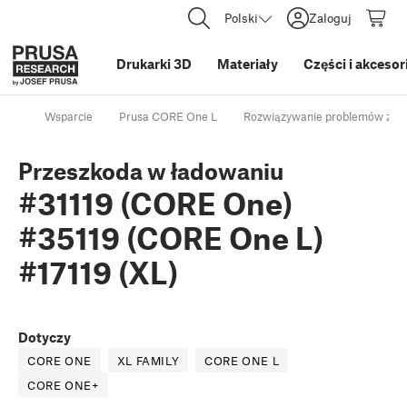
Polski
Zaloguj
Drukarki 3D
Materiały
Części i akcesor
Wsparcie
Prusa CORE One L
Rozwiązywanie problemów z dr
Przeszkoda w ładowaniu
#31119 (CORE One)
#35119 (CORE One L)
#17119 (XL)
Dotyczy
CORE ONE
XL FAMILY
CORE ONE L
CORE ONE+