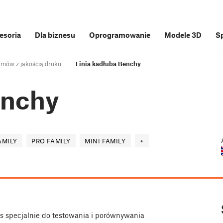
cesoria
Dla biznesu
Oprogramowanie
Modele 3D
S
mów z jakością druku
Linia kadłuba Benchy
enchy
AMILY
PRO FAMILY
MINI FAMILY
+
s specjalnie do testowania i porównywania