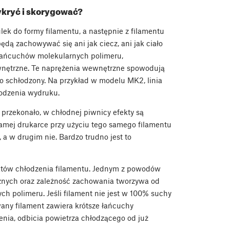
ykryć i skorygować?
lek do formy filamentu, a następnie z filamentu
ędą zachowywać się ani jak ciecz, ani jak ciało
 łańcuchów molekularnych polimeru,
nętrzne. Te naprężenia wewnętrzne spowodują
bko schłodzony. Na przykład w modelu MK2, linia
łodzenia wydruku.
ę przekonało, w chłodnej piwnicy efekty są
amej drukarce przy użyciu tego samego filamentu
a w drugim nie. Bardzo trudno jest to
któw chłodzenia filamentu. Jednym z powodów
cznych oraz zależność zachowania tworzywa od
ch polimeru. Jeśli filament nie jest w 100% suchy
owany filament zawiera krótsze łańcuchy
zenia, odbicia powietrza chłodzącego od już