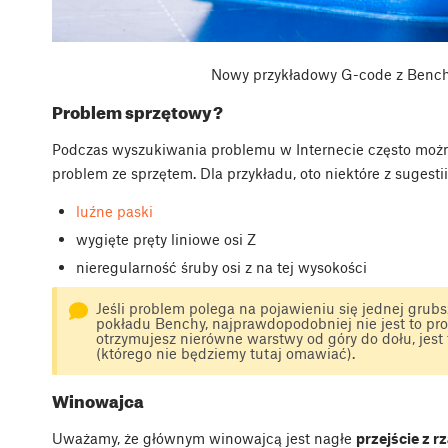
Nowy przykładowy G-code z Ben
Problem sprzętowy?
Podczas wyszukiwania problemu w Internecie często można 
problem ze sprzętem. Dla przykładu, oto niektóre z sugestii,
luźne paski
wygięte pręty liniowe osi Z
nieregularność śruby osi z na tej wysokości
Jeśli problem polega na pojawieniu się jednej grubsz
pokładu Benchy, najprawdopodobniej nie jest to probl
otrzymujesz nierówne warstwy od góry do dołu, jes
(którego nie będziemy tutaj omawiać).
Winowajca
Uważamy, że głównym winowajcą jest nagłe
przejście z 