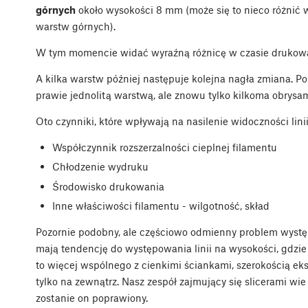
górnych
około wysokości 8 mm (może się to nieco różnić w
warstw górnych).
W tym momencie widać wyraźną różnicę w czasie drukowa
A kilka warstw później następuje kolejna nagła zmiana. P
prawie jednolitą warstwą, ale znowu tylko kilkoma obrysam
Oto czynniki, które wpływają na nasilenie widoczności lin
Współczynnik rozszerzalności cieplnej filamentu
Chłodzenie wydruku
Środowisko drukowania
Inne właściwości filamentu - wilgotność, skład
Pozornie podobny, ale częściowo odmienny problem wyst
mają tendencję do występowania linii na wysokości, gdzi
to więcej wspólnego z cienkimi ściankami, szerokością ekstr
tylko na zewnątrz. Nasz zespół zajmujący się slicerami wi
zostanie on poprawiony.