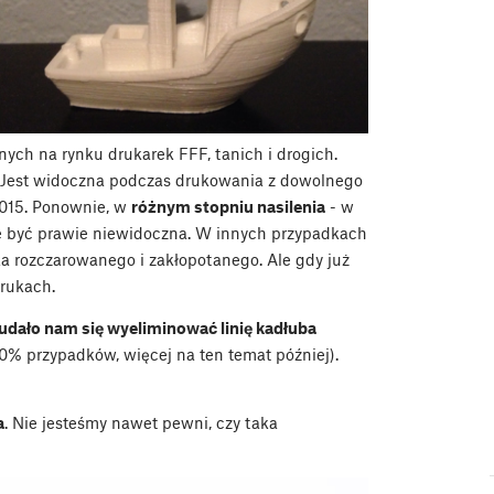
ych na rynku drukarek FFF, tanich i drogich.
 Jest widoczna podczas drukowania z dowolnego
015. Ponownie, w
różnym stopniu nasilenia
- w
oże być prawie niewidoczna. W innych przypadkach
a rozczarowanego i zakłopotanego. Ale gdy już
drukach.
dało nam się wyeliminować linię kadłuba
0% przypadków, więcej na ten temat później).
a
. Nie jesteśmy nawet pewni, czy taka