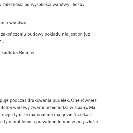
 zależności od wysokości warstwy i liczby
nia warstwy.
o zakończeniu budowy pokładu nie jest on już
i.
ii kadłuba Benchy
ępuje podczas drukowania pudełek. One również
e dolne warstwy zwarte przechodzą w ściany. Ma
uzji i tym, że materiał nie ma gdzie "uciekać",
e o tym problemie i prawdopodobnie w przyszłości