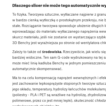
Dlaczego slicer nie może tego automatycznie w
To fizyka. Tworzywa sztuczne, wytłaczane najpierw z granu
w bardzo cienką wytłoczkę o prostokątnym przekroju, nie b
stałe. Rozciąganie tworzywa spowoduje ułożenie długich
wprowadzając do materiału wytłaczanego naprężenia wew
skurcz materiału, jeśli nie zostanie on wystarczająco szy
3D Benchy jest wyraźniejsza po stronie od wentylatora ch
Zależy to także od
środowiska
. Rzeczywiście, jak wielu si
bardziej widoczne. Ten sam G-code wydrukowany na tej s
może mieć linię kadłuba Benchy w jednym pomieszczeniu, 
automatycznie skompensować.
Ma to na celu kompensację naprężeń wewnętrznych i efe
jest zachowanie lepkosprężyste stopionych tworzyw sztu
jego składu, temperatury, hydrolizy łańcuchów molekularny
(poliestry - PLA i PET są wrażliwe na hydrolizę, zhydroliz
polimerowe, przez co jest mniej lepki), skuteczność chłod
wydrukowanych obiektów itp.