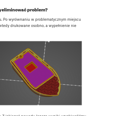
wyeliminować problem?
du. Po wyrównaniu w problematycznym miejscu
 wtedy drukowane osobno, a wypełnienie nie
 Z jakiegoś powodu lepsze wyniki uzyskiwaliśmy,