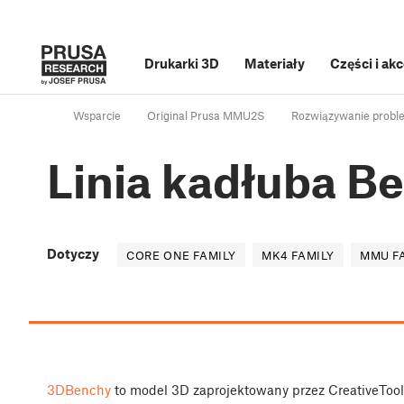
Drukarki 3D
Materiały
Części i ak
Wsparcie
Original Prusa MMU2S
Rozwiązywanie proble
Linia kadłuba B
Dotyczy
CORE ONE FAMILY
MK4 FAMILY
MMU F
3DBenchy
to model 3D zaprojektowany przez CreativeTool