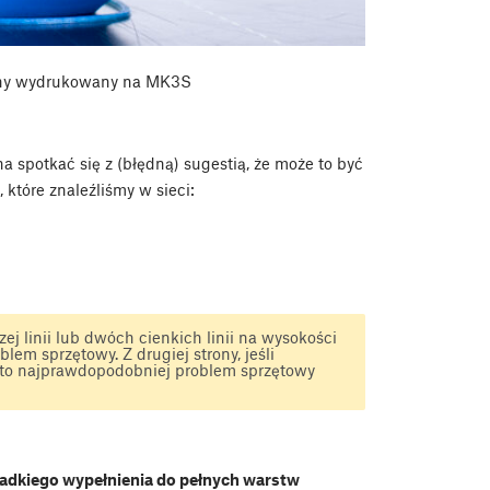
chy wydrukowany na MK3S
spotkać się z (błędną) sugestią, że może to być
 które znaleźliśmy w sieci:
ej linii lub dwóch cienkich linii na wysokości
em sprzętowy. Z drugiej strony, jeśli
t to najprawdopodobniej problem sprzętowy
rzadkiego wypełnienia do pełnych warstw