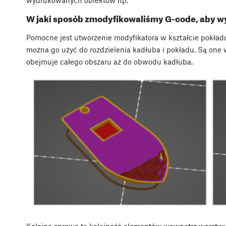
W jaki sposób zmodyfikowaliśmy G-code, aby 
Pomocne jest utworzenie modyfikatora w kształcie pokła
można go użyć do rozdzielenia kadłuba i pokładu. Są one
obejmuje całego obszaru aż do obwodu kadłuba.
Kolejna sprawa to kolejność elementów wewnątrz warstwy.