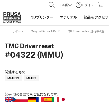
日本語
ログイン
3Dプリンター
マテリアル
部品
&
アクセサ
サポート
Original Prusa MMU3
QR Error codes [進行中の翻訳]
TMC Driver reset
#04322 (MMU)
関連するもの
MMU2S
MMU3
記事
他の言語でもご覧になれます。