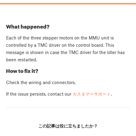
What happened?
Each of the three stepper motors on the MMU unit is
controlled by a TMC driver on the control board. This
message is shown in case the TMC driver for the Idler has
been restarted.
How to fix it?
Check the wiring and connectors.
If the issue persists, contact our
カスタマーサポート
.
この記事は役に立ちましたか？