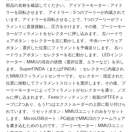
部品の名称を確認してください。 アイドラーモーター：アイド
ラーを回転させます。 アイドラー：5つのプーリーが内蔵されて
います。アイドラーを回転させることで、1つのプーリーがフィ
ラメントに直接接触し、圧力をかけます。その後、プーリーモー
ターがフィラメントをセレクターに押し込みます。 左ハードウ
ェアボタン：セレクターを左に動かします。 中央ハードウェア
ボタン：選択した位置にフィラメントを予備送りします。 右ハ
ードウェアボタン：セレクターを右に動かします。 LEDインジ
ケーター：MMUの現在の状態（選択位置、エラーなど）を示し
ます。 SuperFINDA（またはFINDA）：セレクターに内蔵され
たMMU3フィラメントセンサーです。 セレクター：指定された
位置に移動してフィラメントスロットを選択します。その後、プ
ーリーモーターによってフィラメントがセレクターを通り、ノズ
ルに押し込まれます。 Festoフィッティング：前面のPTFEチュ
ーブに2つあり、もう1つはエクストルーダーの上部に取り付けら
れています。 リセットボタン：MMU3ユニットのみをリセット
します。 MicroUSBポート：PC経由でMMU3のファームウェア
を書き込むためのものです。 プーリーモーター：MMU3ユニッ