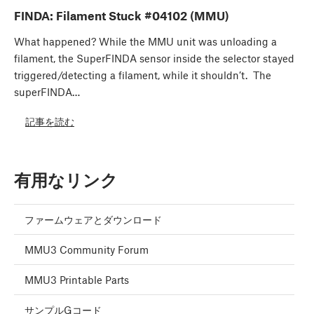
FINDA: Filament Stuck #04102 (MMU)
What happened? While the MMU unit was unloading a
filament, the SuperFINDA sensor inside the selector stayed
triggered/detecting a filament, while it shouldn’t. The
superFINDA…
記事を読む
有用なリンク
ファームウェアとダウンロード
MMU3 Community Forum
MMU3 Printable Parts
サンプルGコード