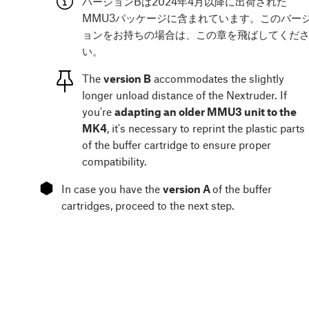
バージョンBは2024年4月以降に出荷された
MMU3パッケージに含まれています。このバー
ョンをお持ちの場合は、この章を飛ばしてくだ
い。
The
version B
accommodates the slightly
longer unload distance of the Nextruder. If
you're
adapting an older MMU3 unit to the
MK4
, it's necessary to reprint the plastic parts
of the buffer cartridge to ensure proper
compatibility.
⬢
In case you have the
version A
of the buffer
cartridges, proceed to the next step.