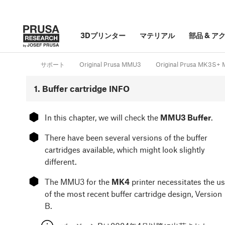
3Dプリンター
マテリアル
部品
&
ア
サポート
Original Prusa MMU3
Original Prusa MK3S+
1. Buffer cartridge INFO
⬢
In this chapter, we will check the
MMU3 Buffer
.
⬢
There have been several versions of the buffer
cartridges available, which might look slightly
different.
⬢
The MMU3 for the
MK4
printer necessitates the u
of the most recent buffer cartridge design, Version
B.