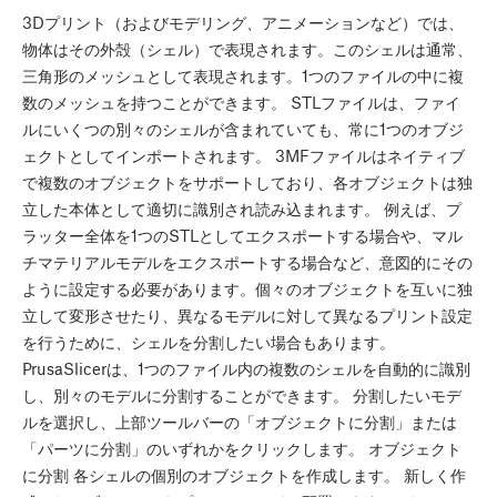
3Dプリント（およびモデリング、アニメーションなど）では、
物体はその外殻（シェル）で表現されます。このシェルは通常、
三角形のメッシュとして表現されます。1つのファイルの中に複
数のメッシュを持つことができます。 STLファイルは、ファイ
ルにいくつの別々のシェルが含まれていても、常に1つのオブジ
ェクトとしてインポートされます。 3MFファイルはネイティブ
で複数のオブジェクトをサポートしており、各オブジェクトは独
立した本体として適切に識別され読み込まれます。 例えば、プ
ラッター全体を1つのSTLとしてエクスポートする場合や、マル
チマテリアルモデルをエクスポートする場合など、意図的にその
ように設定する必要があります。個々のオブジェクトを互いに独
立して変形させたり、異なるモデルに対して異なるプリント設定
を行うために、シェルを分割したい場合もあります。
PrusaSlicerは、1つのファイル内の複数のシェルを自動的に識別
し、別々のモデルに分割することができます。 分割したいモデ
ルを選択し、上部ツールバーの「オブジェクトに分割」または
「パーツに分割」のいずれかをクリックします。 オブジェクト
に分割 各シェルの個別のオブジェクトを作成します。 新しく作