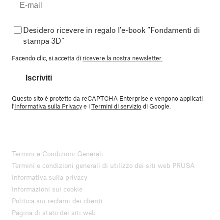
Desidero ricevere in regalo l'e-book “Fondamenti di
stampa 3D”
Facendo clic, si accetta di
ricevere la nostra newsletter.
Iscriviti
Questo sito è protetto da reCAPTCHA Enterprise e vengono applicati
l'
Informativa sulla Privacy
e i
Termini di servizio
di Google.
Termini e Condizioni Generali
Termini e condizioni generali di utilizzo dei siti web PRUSA
Informativa sulla privacy
Informazioni sui cookie
Politica sui reclami dei clienti
Pagina di stato dei siti web