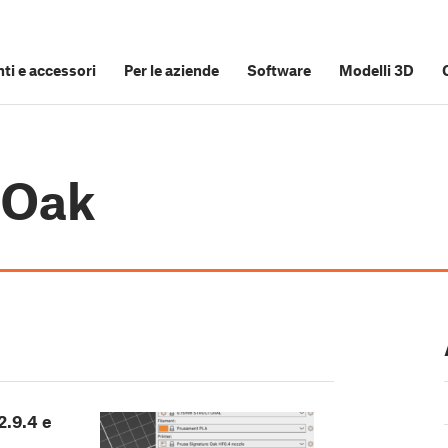
i e accessori
Per le aziende
Software
Modelli 3D
 Oak
2.9.4 e