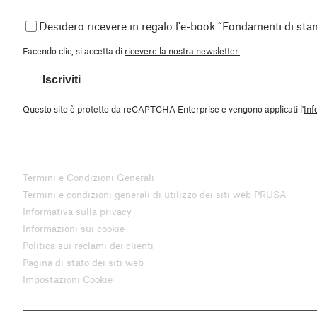
Desidero ricevere in regalo l'e-book “Fondamenti di st
Facendo clic, si accetta di
ricevere la nostra newsletter.
Iscriviti
Questo sito è protetto da reCAPTCHA Enterprise e vengono applicati l'
Inf
Termini e Condizioni Generali
Termini e condizioni generali di utilizzo dei siti web PRUSA
Informativa sulla privacy
Informazioni sui cookie
Politica sui reclami dei clienti
Pagina di stato dei siti web
Impostazioni Cookie