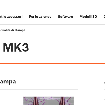
i e accessori
Per le aziende
Software
Modelli 3D
 qualità di stampa
i3 MK3
stampa