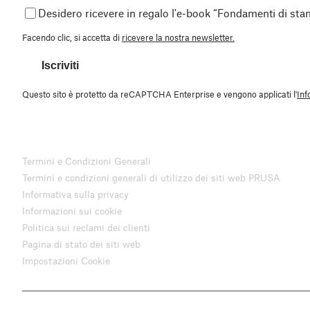
Desidero ricevere in regalo l'e-book “Fondamenti di st
Facendo clic, si accetta di
ricevere la nostra newsletter.
Iscriviti
Questo sito è protetto da reCAPTCHA Enterprise e vengono applicati l'
Inf
Termini e Condizioni Generali
Termini e condizioni generali di utilizzo dei siti web PRUSA
Informativa sulla privacy
Informazioni sui cookie
Politica sui reclami dei clienti
Pagina di stato dei siti web
Impostazioni Cookie