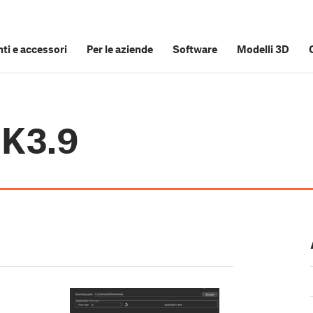
i e accessori
Per le aziende
Software
Modelli 3D
MK3.9