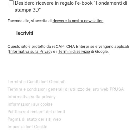
Desidero ricevere in regalo l'e-book “Fondamenti di
stampa 3D”
Facendo clic, si accetta di
ricevere la nostra newsletter.
Iscriviti
Questo sito è protetto da reCAPTCHA Enterprise e vengono applicati
l'
Informativa sulla Privacy
e i
Termini di servizio
di Google.
Termini e Condizioni Generali
Termini e condizioni generali di utilizzo dei siti web PRUSA
Informativa sulla privacy
Informazioni sui cookie
Politica sui reclami dei clienti
Pagina di stato dei siti web
Impostazioni Cookie