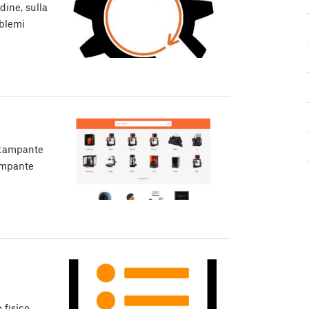
dine, sulla
oblemi
 stampante
tampante
 fisico