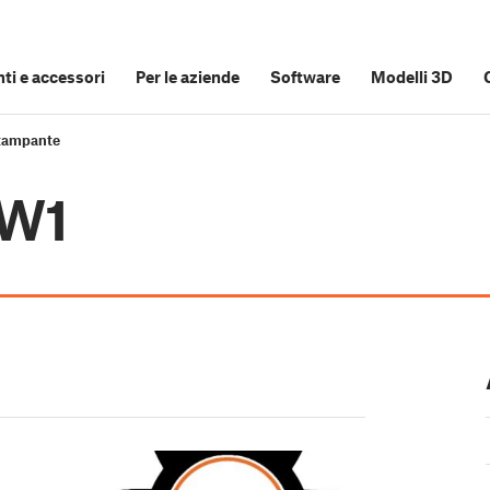
i e accessori
Per le aziende
Software
Modelli 3D
stampante
CW1