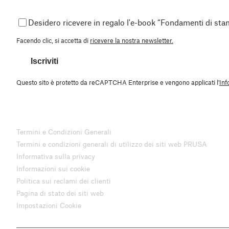
Desidero ricevere in regalo l'e-book “Fondamenti di st
Facendo clic, si accetta di
ricevere la nostra newsletter.
Iscriviti
Questo sito è protetto da reCAPTCHA Enterprise e vengono applicati l'
Inf
Termini e Condizioni Generali
Termini e condizioni generali di utilizzo dei siti web PRUSA
Informativa sulla privacy
Informazioni sui cookie
Politica sui reclami dei clienti
Pagina di stato dei siti web
Impostazioni Cookie