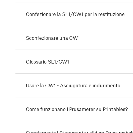
Confezionare la SL1/CW1 per la restituzione
Sconfezionare una CW1
Glossario SL1/CW1
Usare la CW1 - Asciugatura e indurimento
Come funzionano i Prusameter su Printables?
Supplemental Statements valid on Prusa websi