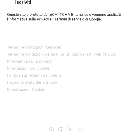
Iscriviti
Questo sito è protetto da reCAPTCHA Enterprise e vengono applicati
l'
Informativa sulla Privacy
e i
Termini di servizio
di Google.
Termini e Condizioni Generali
Termini e condizioni generali di utilizzo dei siti web PRUSA
Informativa sulla privacy
Informazioni sui cookie
Politica sui reclami dei clienti
Pagina di stato dei siti web
Impostazioni Cookie