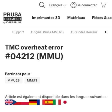
Français
Se connecter
Imprimantes 3D
Matériaux
Pièces
&
ac
Support
Original Prusa MMU2S
QR Codes d'erreur
TMC 
TMC overheat error
#04212 (MMU)
Pertinent pour
MMU2S
MMU3
Article
est également disponible dans les langues suivantes