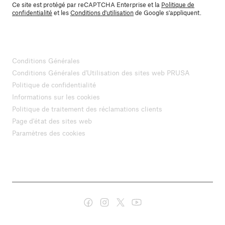
Ce site est protégé par reCAPTCHA Enterprise et la
Politique de
confidentialité
et les
Conditions d'utilisation
de Google s'appliquent.
Conditions Générales
Conditions Générales d'Utilisation des sites web PRUSA
Politique de confidentialité
Informations sur les cookies
Politique de traitement des réclamations clients
Page d'état des sites web
Paramètres des cookies