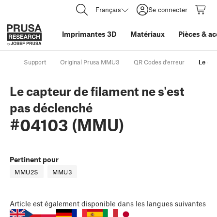
Français
Se connecter
Imprimantes 3D
Matériaux
Pièces
&
ac
Support
Original Prusa MMU3
QR Codes d'erreur
Le cap
Le capteur de filament ne s'est
pas déclenché
#04103 (MMU)
Pertinent pour
MMU2S
MMU3
Article
est également disponible dans les langues suivantes