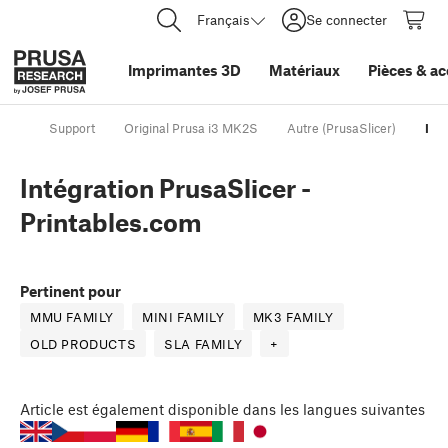
Français
Se connecter
Imprimantes 3D
Matériaux
Pièces
&
ac
Support
Original Prusa i3 MK2S
Autre (PrusaSlicer)
Int
Intégration PrusaSlicer -
Printables.com
Pertinent pour
MMU FAMILY
MINI FAMILY
MK3 FAMILY
OLD PRODUCTS
SLA FAMILY
+
Article
est également disponible dans les langues suivantes