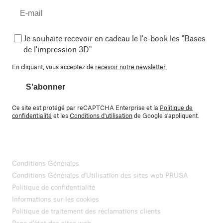
Je souhaite recevoir en cadeau le l'e-book les "Bases
de l'impression 3D"
En cliquant, vous acceptez de
recevoir notre newsletter.
S'abonner
Ce site est protégé par reCAPTCHA Enterprise et la
Politique de
confidentialité
et les
Conditions d'utilisation
de Google s'appliquent.
Conditions Générales
Conditions Générales d'Utilisation des sites web PRUSA
Politique de confidentialité
Informations sur les cookies
Politique de traitement des réclamations clients
Page d'état des sites web