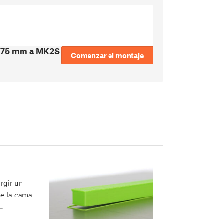
 1.75 mm a MK2S
Comenzar el montaje
rgir un
de la cama
…