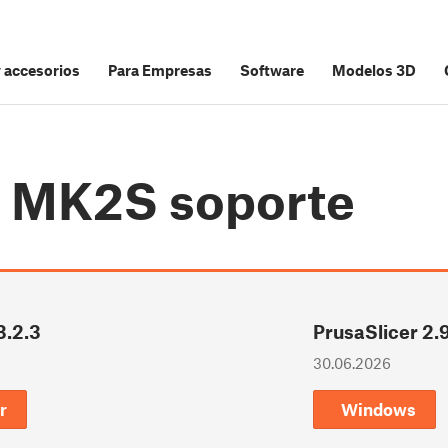
y accesorios
Para Empresas
Software
Modelos 3D
i3 MK2S
soporte
3.2.3
PrusaSlicer 2.9
30.06.2026
r
Windows