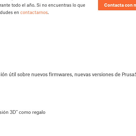
ante todo el año. Si no encuentras lo que
Contacta con 
 dudes en
contactarnos
.
ón útil sobre nuevos firmwares, nuevas versiones de PrusaS
esión 3D" como regalo