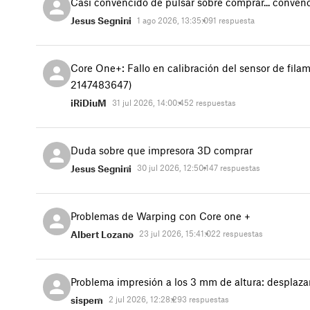
Casi convencido de pulsar sobre comprar... conve
Jesus Segnini
1 ago 2026, 13:35:09
1 respuesta
Core One+: Fallo en calibración del sensor de fila
2147483647)
iRiDiuM
31 jul 2026, 14:00:45
2 respuestas
Duda sobre que impresora 3D comprar
Jesus Segnini
30 jul 2026, 12:50:14
7 respuestas
Problemas de Warping con Core one +
Albert Lozano
23 jul 2026, 15:41:02
2 respuestas
Problema impresión a los 3 mm de altura: desplaz
sispem
2 jul 2026, 12:28:29
3 respuestas