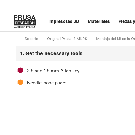
Impresoras 3D
Materiales
Piezas 
Soporte
Original Prusa i3 MK2S
Montaje del kit de la 
1. Get the necessary tools
⬢
2.5 and 1.5 mm Allen key
⬢
Needle-nose pliers