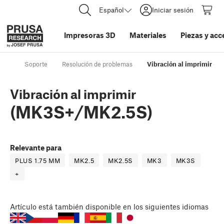
Español
Iniciar sesión
Impresoras 3D
Materiales
Piezas y acc
Soporte
Resolución de problemas
Vibración al imprimir (
Vibración al imprimir
(MK3S+/MK2.5S)
Relevante para
PLUS 1.75 MM
MK2.5
MK2.5S
MK3
MK3S
+
Artículo
está también disponible en los siguientes idiomas