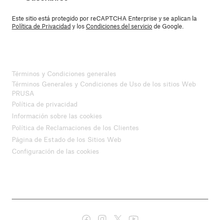
Este sitio está protegido por reCAPTCHA Enterprise y se aplican la
Política de Privacidad
y los
Condiciones del servicio
de Google.
Términos y Condiciones generales
Términos Generales y Condiciones de Uso de los sitios Web
PRUSA
Política de privacidad
Información sobre las cookies
Política de Reclamaciones de los Clientes
Página de Estado de los Sitios Web
Configuración de las cookies