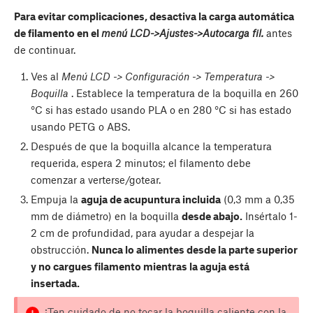
Para evitar complicaciones, desactiva la carga automática
de filamento en el
menú LCD->Ajustes->Autocarga fil.
antes
de continuar.
Ves al
Menú LCD -> Configuración -> Temperatura ->
Boquilla
. Establece la temperatura de la boquilla en 260
°C si has estado usando PLA o en 280 °C si has estado
usando PETG o ABS.
Después de que la boquilla alcance la temperatura
requerida, espera 2 minutos; el filamento debe
comenzar a verterse/gotear.
Empuja la
aguja de acupuntura incluida
(0,3 mm a 0,35
mm de diámetro) en la boquilla
desde abajo.
Insértalo 1-
2 cm de profundidad, para ayudar a despejar la
obstrucción.
Nunca lo alimentes desde la parte superior
y no cargues filamento mientras la aguja está
insertada.
¡Ten cuidado de no tocar la boquilla caliente con la