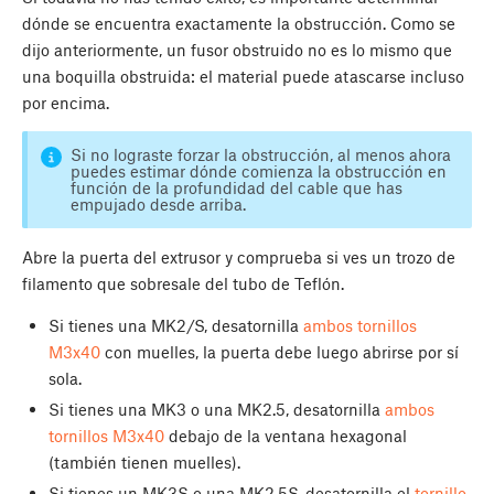
dónde se encuentra exactamente la obstrucción. Como se
dijo anteriormente, un fusor obstruido no es lo mismo que
una boquilla obstruida: el material puede atascarse incluso
por encima.
Si no lograste forzar la obstrucción, al menos ahora
puedes estimar dónde comienza la obstrucción en
función de la profundidad del cable que has
empujado desde arriba.
Abre la puerta del extrusor y comprueba si ves un trozo de
filamento que sobresale del tubo de Teflón.
Si tienes una MK2/S, desatornilla
ambos tornillos
M3x40
con muelles, la puerta debe luego abrirse por sí
sola.
Si tienes una MK3 o una MK2.5, desatornilla
ambos
tornillos M3x40
debajo de la ventana hexagonal
(también tienen muelles).
Si tienes un MK3S o una MK2.5S, desatornilla el
tornillo