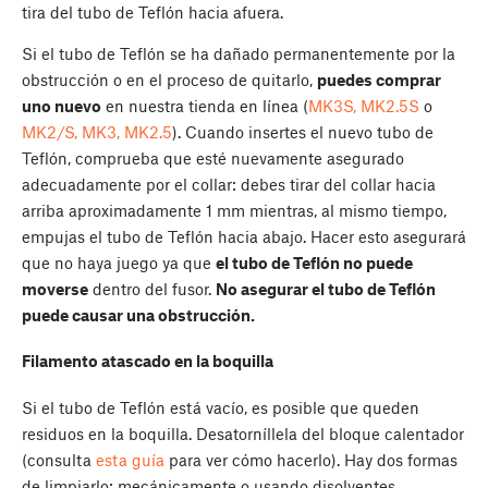
tira del tubo de Teflón hacia afuera.
Si el tubo de Teflón se ha dañado permanentemente por la
obstrucción o en el proceso de quitarlo,
puedes comprar
uno nuevo
en nuestra tienda en línea (
MK3S, MK2.5S
o
MK2/S, MK3, MK2.5
). Cuando insertes el nuevo tubo de
Teflón, comprueba que esté nuevamente asegurado
adecuadamente por el collar: debes tirar del collar hacia
arriba aproximadamente 1 mm mientras, al mismo tiempo,
empujas el tubo de Teflón hacia abajo. Hacer esto asegurará
que no haya juego ya que
el tubo de Teflón no puede
moverse
dentro del fusor.
No asegurar el tubo de Teflón
puede causar una obstrucción.
Filamento atascado en la boquilla
Si el tubo de Teflón está vacío, es posible que queden
residuos en la boquilla. Desatorníllela del bloque calentador
(consulta
esta guía
para ver cómo hacerlo). Hay dos formas
de limpiarlo: mecánicamente o usando disolventes