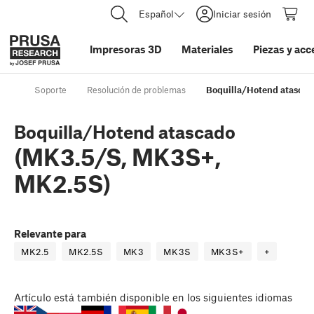
Español
Iniciar sesión
Impresoras 3D
Materiales
Piezas y acc
Soporte
Resolución de problemas
Boquilla/Hotend atasca
Boquilla/Hotend atascado
(MK3.5/S, MK3S+,
MK2.5S)
Relevante para
MK2.5
MK2.5S
MK3
MK3S
MK3S+
+
Artículo
está también disponible en los siguientes idiomas