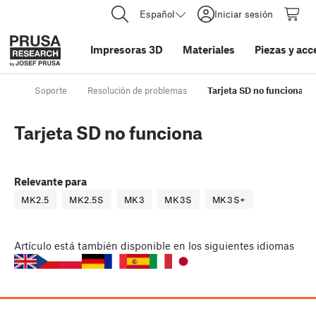
Español
Iniciar sesión
Impresoras 3D
Materiales
Piezas y acc
Soporte
Resolución de problemas
Tarjeta SD no funciona
Tarjeta SD no funciona
Relevante para
MK2.5
MK2.5S
MK3
MK3S
MK3S+
Artículo
está también disponible en los siguientes idiomas