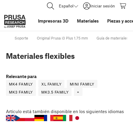
Español
Iniciar sesión
Impresoras 3D
Materiales
Piezas y acc
Soporte
Original Prusa i3 Plus 1.75 mm
Guía de materiales
Materiales flexibles
Relevante para
MK4 FAMILY
XL FAMILY
MINI FAMILY
MK3 FAMILY
MK3.5 FAMILY
+
Artículo
está también disponible en los siguientes idiomas