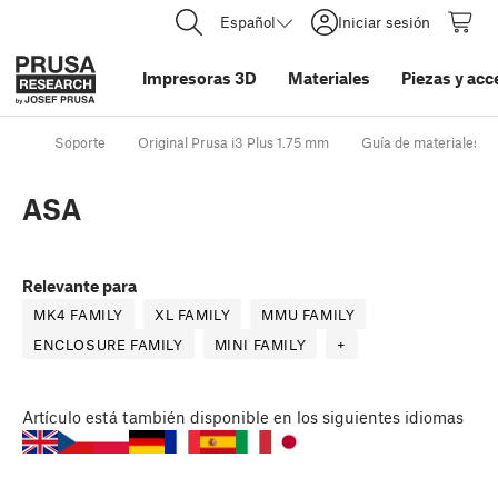
Español
Iniciar sesión
Impresoras 3D
Materiales
Piezas y acc
Soporte
Original Prusa i3 Plus 1.75 mm
Guía de materiales
ASA
Relevante para
MK4 FAMILY
XL FAMILY
MMU FAMILY
ENCLOSURE FAMILY
MINI FAMILY
+
Artículo
está también disponible en los siguientes idiomas