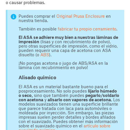
o causar problemas.
Puedes comprar el
Original Prusa Enclosure
en
nuestra tienda.
También es posible
fabricar tu propio cerramiento
.
El ASA se adhiere muy bien a nuestras láminas de
impresión
(lisas y con recubrimiento de polvo),
pero otras superficies de impresión, como el vidrio,
pueden requerir una capa de acetona con ASA
disuelto (o
ABS
).
¡No pongas acetona o jugo de ABS/ASA en la
lámina con recubrimiento en polvo!
Alisado químico
El ASA es un material bastante bueno para el
posprocesamiento. No solo puedes
lijarlo húmedo
o seco,
sino que también puedes
pegarlo/soldarlo
con acetona
y
alisarlo con vapores de acetona.
Los
modelos suavizados tienen una superficie brillante
que parece tratada con laca para automóviles o
moldeada por inyección. Sin embargo, las piezas
impresas suelen perder detalles y bordes afilados
con el suavizado. Puedes obtener más información
sobre el suavizado químico en el
artículo sobre
suavizado químico
.