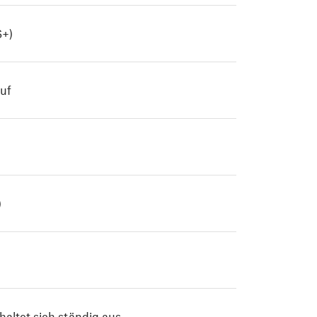
+)
uf
)
haltet sich ständig aus