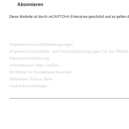
Abonnieren
Diese Website ist durch reCAPTCHA Enterprise geschützt und es gelten 
Allgemeine Geschäftsbedingungen
Allgemeine Geschäfts- und Nutzungsbedingungen für die PRUSA
Datenschutzerklärung
Informationen über Cookies
Richtlinie für Kundenbeschwerden
Webseiten Status Seite
Cookie Einstellungen