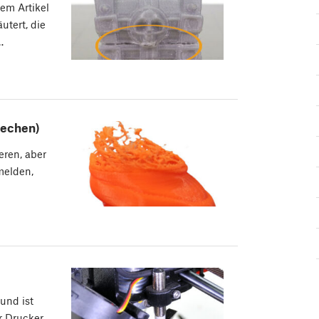
em Artikel
utert, die
…
iechen)
eren, aber
melden,
 und ist
r Drucker