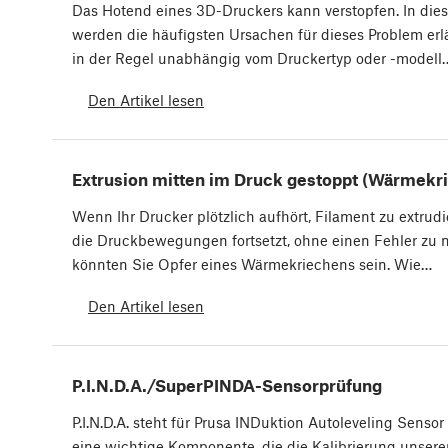
Das Hotend eines 3D-Druckers kann verstopfen. In dies
werden die häufigsten Ursachen für dieses Problem erlä
in der Regel unabhängig vom Druckertyp oder -modell
Den Artikel lesen
Extrusion mitten im Druck gestoppt (Wärmekr
Wenn Ihr Drucker plötzlich aufhört, Filament zu extrudi
die Druckbewegungen fortsetzt, ohne einen Fehler zu 
könnten Sie Opfer eines Wärmekriechens sein. Wie…
Den Artikel lesen
P.I.N.D.A./SuperPINDA-Sensorprüfung
P.I.N.D.A. steht für Prusa INDuktion Autoleveling Sensor
eine wichtige Komponente, die die Kalibrierung unsere