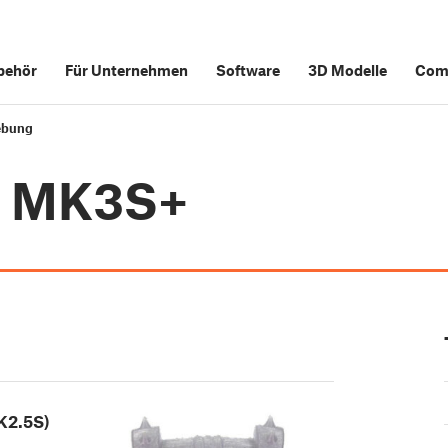
behör
Für Unternehmen
Software
3D Modelle
Com
ebung
i3 MK3S+
K2.5S)