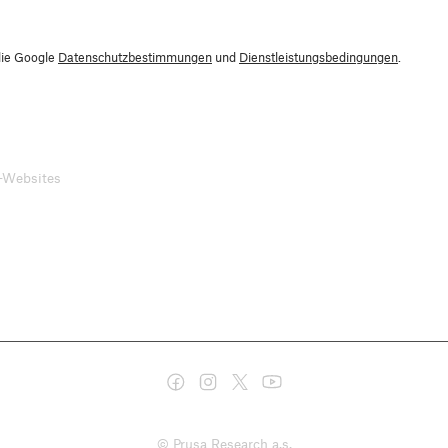
die Google
Datenschutzbestimmungen
und
Dienstleistungsbedingungen
.
-Websites
© Prusa Research a.s.