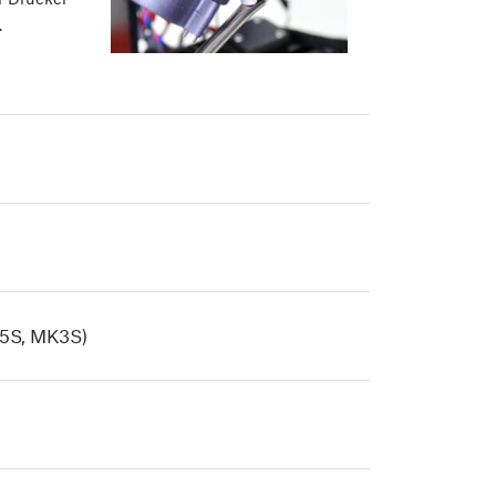
…
.5S, MK3S)