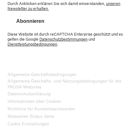
Durch Anklicken erklären Sie sich damit einverstanden,
unseren
Newsletter zu erhalten.
Abonnieren
Diese Website ist durch reCAPTCHA Enterprise geschützt und es
gelten die Google
Datenschutzbestimmungen
und
Dienstleistungsbedingungen
.
Allgemeine Geschäftsbedingungen
Allgemeine Geschäfts- und Nutzungsbedingungen für die
PRUSA-Websites
Datenschutzerklärung
Informationen über Cookies
Richtlinie für Kundenbeschwerden
Webseiten Status Seite
Cookie Einstellungen