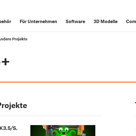
behör
Für Unternehmen
Software
3D Modelle
Com
Andere Projekte
e+
Projekte
K3.5/S,