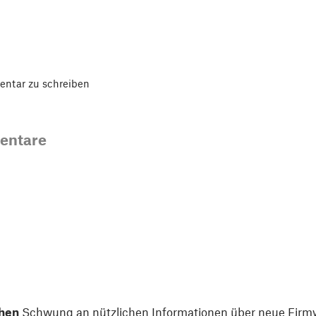
ntar zu schreiben
entare
hen
Schwung an nützlichen Informationen über neue Firmw